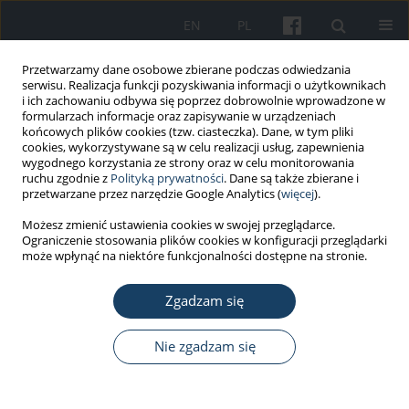
EN
PL
Przetwarzamy dane osobowe zbierane podczas odwiedzania
serwisu. Realizacja funkcji pozyskiwania informacji o użytkownikach
i ich zachowaniu odbywa się poprzez dobrowolnie wprowadzone w
formularzach informacje oraz zapisywanie w urządzeniach
końcowych plików cookies (tzw. ciasteczka). Dane, w tym pliki
cookies, wykorzystywane są w celu realizacji usług, zapewnienia
wygodnego korzystania ze strony oraz w celu monitorowania
ruchu zgodnie z
Polityką prywatności
. Dane są także zbierane i
Słowo kluczowe
acute
przetwarzane przez narzędzie Google Analytics (
więcej
).
poisonings
Możesz zmienić ustawienia cookies w swojej przeglądarce.
Ograniczenie stosowania plików cookies w konfiguracji przeglądarki
może wpłynąć na niektóre funkcjonalności dostępne na stronie.
PRACA ORYGINALNA
Zgadzam się
Pesticide poisonings in 2004−2014 in Łódź,
Poland − an analysis of selected clinical and
sociodemographic parameters
Nie zgadzam się
Anna Krakowiak
,
Radosław Zajdel
,
Katarzyna Kobza-Sindlewska
,
Michał
Krakowiak
,
Anna Piekarska-Wijatkowska