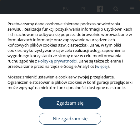
EN
PL
Przetwarzamy dane osobowe zbierane podczas odwiedzania
serwisu. Realizacja funkcji pozyskiwania informacji o użytkownikach
i ich zachowaniu odbywa się poprzez dobrowolnie wprowadzone w
formularzach informacje oraz zapisywanie w urządzeniach
końcowych plików cookies (tzw. ciasteczka). Dane, w tym pliki
cookies, wykorzystywane są w celu realizacji usług, zapewnienia
wygodnego korzystania ze strony oraz w celu monitorowania
ruchu zgodnie z
Polityką prywatności
. Dane są także zbierane i
Słowo kluczowe
KOS-zawał
przetwarzane przez narzędzie Google Analytics (
więcej
).
Możesz zmienić ustawienia cookies w swojej przeglądarce.
Ograniczenie stosowania plików cookies w konfiguracji przeglądarki
PRACA PRZEGLĄDOWA
może wpłynąć na niektóre funkcjonalności dostępne na stronie.
Assessment of qualitative body
composition, including phase angle,
Zgadzam się
in the context of primary prevention
and secondary prevention of
Nie zgadzam się
cardiovascular diseases (cardiac
rehabilitation)