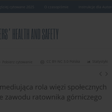
ęściej cytowane 2025
O czasopiśmie
Instrukcje dla Auto
CC BY-NC 3.0 Polska
Statystyki
Pobierz cytowanie
 mediująca rola więzi społecznych
ie zawodu ratownika górniczego