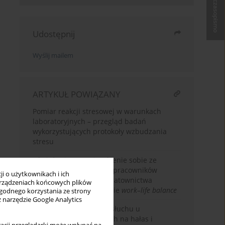
Kup czasopismo
Udostępnij
Wyślij mailem
ARTYKUŁ POWIĄZANY
Pomiar reakcji stresowej w warunkach
laboratoryjnych – przegląd badań
wykorzystujących protokoły wzbudzania
stresu
Obciążenie pracą i radzenie sobie ze
stresem a stan zdrowia pracowników
i o użytkownikach i ich
systemu państwowego ratownictwa
rządzeniach końcowych plików
medycznego w kontekście
work–life balance
wygodnego korzystania ze strony
z narzędzie Google Analytics
Badania profilaktyczne słuchu u
pracowników narażonych na hałas i