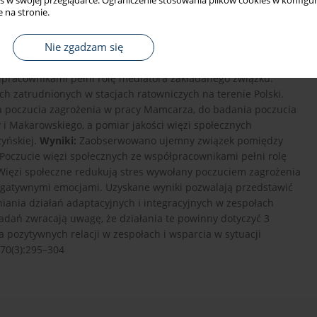
s w swojej przeglądarce. Ograniczenie stosowania plików cookies w konfigur
 na stronie.
Nie zgadzam się
ka związane są poczucie zagrożenia i stres. Celem badań
 2016 r. do maja 2017 r. było określenie związku między tymi
ółpracownikami pełni rolę mediatora zakładanego związku.
ch zatrudnionych w stacjach ratowniczych na terenie Polski.
a poczucia zagrożenia w pracy Mamcarza, do badania poczucia
 i Makarowskiego, a pomiar jakości więzi społecznych
yńskiej.
Wyniki:
Zaobserwowano ujemny związek pomiędzy
oczucie więzi społecznych ze współpracownikami pełni rolę
ięzi społeczne redukują stres wywołany poczuciem zagrożenia
negatywnymi emocjami. Uzyskane wyniki pozwalają przedstawić
ania działań adaptacyjnych i integracyjnych w zespołach
adań zwracają uwagę, że działania te powinny dotyczyć 3
pozytywnych relacji w zespołach i wsparcia w sytuacji
;70(3):295–304