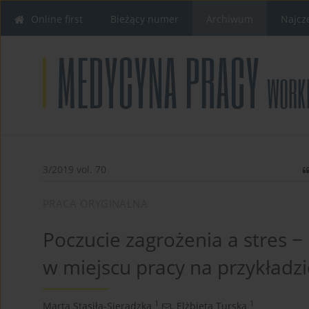
Online first
Bieżący numer
Archiwum
Najcz
3/2019 vol. 70
PRACA ORYGINALNA
Poczucie zagrożenia a stres −
w miejscu pracy na przykładz
1
1
Marta Stasiła-Sieradzka
,
Elżbieta Turska