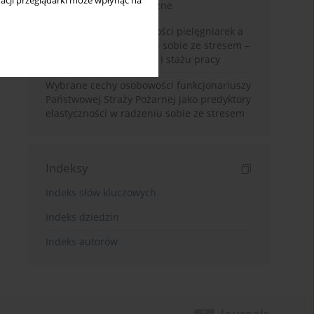
acji przeglądarki może wpłynąć na
rozpuszczalniki organiczne
Wybrane cechy osobowości pielęgniarek a
elastyczność w radzeniu sobie ze stresem –
moderacyjna rola wieku i stażu pracy
Wybrane cechy osobowości funkcjonariuszy
Państwowej Straży Pożarnej jako predyktory
elastyczności w radzeniu sobie ze stresem
Indeksy
Indeks słów kluczowych
Indeks dziedzin
Indeks autorów