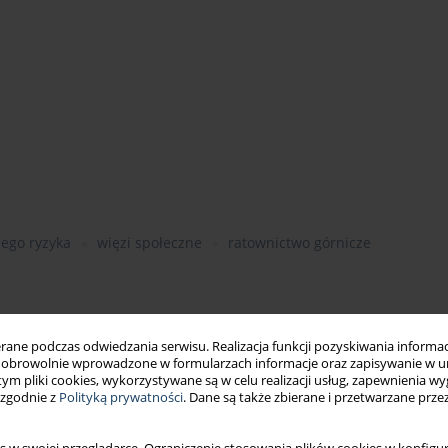
ego ryzyka
więzi społeczne
ratownictwo górnicze
ne podczas odwiedzania serwisu. Realizacja funkcji pozyskiwania informacj
obrowolnie wprowadzone w formularzach informacje oraz zapisywanie w u
 tym pliki cookies, wykorzystywane są w celu realizacji usług, zapewnienia 
 zgodnie z
Polityką prywatności
. Dane są także zbierane i przetwarzane prze
i