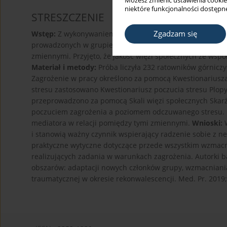
Możesz zmienić ustawienia cookie
niektóre funkcjonalności dostępne
STRESZCZENIE
Zgadzam się
Wstęp:
Z wykonywaniem pracy w zawodach wysokiego ryzy
prowadzonych w grupie ratowników górniczych od grudnia
zmiennymi. Przyjęto, że jakość więzi społecznych ze wsp
Materiał i metody:
Próba liczyła 232 ratowników górniczy
Zagrożenie w pracy określono za pomocą Kwestionariusz
stresu zastosowano Kwestionariusz poczucia stresu Plopy
przeprowadzono za pomocą Skali więzi społecznych Skarż
poczuciem zagrożenia a poziomem odczuwanego stresu. P
mediatora w relacji pomiędzy tymi zmiennymi.
Wnioski:
W
i stanowią ważny czynnik wspierający radzenie sobie z 
praktyczne wytyczne dotyczące przede wszystkim wzmacni
realizujących zadania w warunkach zagrożenia. Autorki b
obszarów: adaptacji nowych członków grupy, wzmacniania 
traumatycznej w okresie rekonwalescencji. Med. Pr. 2019