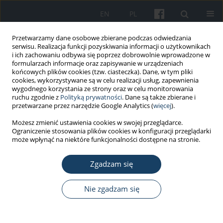
EN
PL
Przetwarzamy dane osobowe zbierane podczas odwiedzania
serwisu. Realizacja funkcji pozyskiwania informacji o użytkownikach
i ich zachowaniu odbywa się poprzez dobrowolnie wprowadzone w
formularzach informacje oraz zapisywanie w urządzeniach
końcowych plików cookies (tzw. ciasteczka). Dane, w tym pliki
cookies, wykorzystywane są w celu realizacji usług, zapewnienia
wygodnego korzystania ze strony oraz w celu monitorowania
ruchu zgodnie z
Polityką prywatności
. Dane są także zbierane i
1/2025 vol. 76
przetwarzane przez narzędzie Google Analytics (
więcej
).
Możesz zmienić ustawienia cookies w swojej przeglądarce.
PRACA ORYGINALNA
Ograniczenie stosowania plików cookies w konfiguracji przeglądarki
może wpłynąć na niektóre funkcjonalności dostępne na stronie.
CT pulmonary angiography –
Zgadzam się
patient management approach
with radiation exposure
Nie zgadzam się
reduction