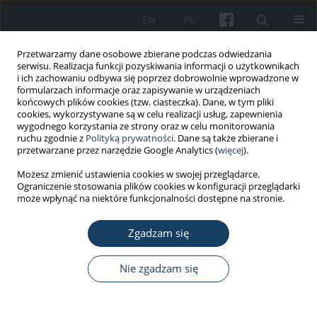
EN
PL
Przetwarzamy dane osobowe zbierane podczas odwiedzania
serwisu. Realizacja funkcji pozyskiwania informacji o użytkownikach
i ich zachowaniu odbywa się poprzez dobrowolnie wprowadzone w
formularzach informacje oraz zapisywanie w urządzeniach
końcowych plików cookies (tzw. ciasteczka). Dane, w tym pliki
cookies, wykorzystywane są w celu realizacji usług, zapewnienia
wygodnego korzystania ze strony oraz w celu monitorowania
ruchu zgodnie z
Polityką prywatności
. Dane są także zbierane i
Autor
Jacek Piechocki
przetwarzane przez narzędzie Google Analytics (
więcej
).
Możesz zmienić ustawienia cookies w swojej przeglądarce.
Ograniczenie stosowania plików cookies w konfiguracji przeglądarki
PRACA KAZUISTYCZNA
może wpłynąć na niektóre funkcjonalności dostępne na stronie.
Zastosowanie tlenoterapii hiperbarycznej w
ciężkiej methemoglobinemii wywołanej
Zgadzam się
zatruciem 1,4-diaminobenzenem i difenyloaminą
– opis przypadku
Nie zgadzam się
Jacek Piechocki
,
Tomasz Janus
,
Robert Gałązkowski
Med Pr Work Health Saf. 2018;69(3):345-50