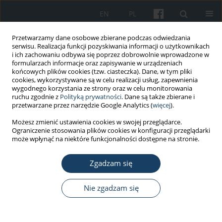
EN
PL
Przetwarzamy dane osobowe zbierane podczas odwiedzania
serwisu. Realizacja funkcji pozyskiwania informacji o użytkownikach
i ich zachowaniu odbywa się poprzez dobrowolnie wprowadzone w
formularzach informacje oraz zapisywanie w urządzeniach
końcowych plików cookies (tzw. ciasteczka). Dane, w tym pliki
cookies, wykorzystywane są w celu realizacji usług, zapewnienia
wygodnego korzystania ze strony oraz w celu monitorowania
ruchu zgodnie z
Polityką prywatności
. Dane są także zbierane i
Autor
Mia Peric
przetwarzane przez narzędzie Google Analytics (
więcej
).
Możesz zmienić ustawienia cookies w swojej przeglądarce.
Ograniczenie stosowania plików cookies w konfiguracji przeglądarki
PRACA ORYGINALNA
może wpłynąć na niektóre funkcjonalności dostępne na stronie.
Zaburzenia odżywiania, brak miesiączki oraz
używanie i nadużywanie substancji
Zgadzam się
psychoaktywnych i przeciwbólowych wśród
profesjonalnych tancerek baletowych – analiza
Nie zgadzam się
wstępna
Mia Peric
,
Natasa Zenic
,
Damir Sekulic
,
Miran Kondric
,
Petra Zaletel