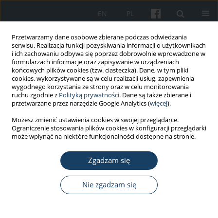
EN
PL
Przetwarzamy dane osobowe zbierane podczas odwiedzania
serwisu. Realizacja funkcji pozyskiwania informacji o użytkownikach
i ich zachowaniu odbywa się poprzez dobrowolnie wprowadzone w
formularzach informacje oraz zapisywanie w urządzeniach
końcowych plików cookies (tzw. ciasteczka). Dane, w tym pliki
cookies, wykorzystywane są w celu realizacji usług, zapewnienia
wygodnego korzystania ze strony oraz w celu monitorowania
ruchu zgodnie z
Polityką prywatności
. Dane są także zbierane i
Autor
Francesca Papa
przetwarzane przez narzędzie Google Analytics (
więcej
).
Możesz zmienić ustawienia cookies w swojej przeglądarce.
Ograniczenie stosowania plików cookies w konfiguracji przeglądarki
PRACA KAZUISTYCZNA
może wpłynąć na niektóre funkcjonalności dostępne na stronie.
Severe facial reaction to thiurams in surgeons
Zgadzam się
Luca Coppeta
,
Francesca Papa
,
Antonio Pietroiusti
,
Ludovico Maria De
Zordo
,
Stefano Perrone
,
Silvia Barone
,
Andrea Magrini
Med Pr Work Health Saf. 2019;70(1):121-4
Nie zgadzam się
DOI
:
https://doi.org/10.13075/mp.5893.00738
Statystyki