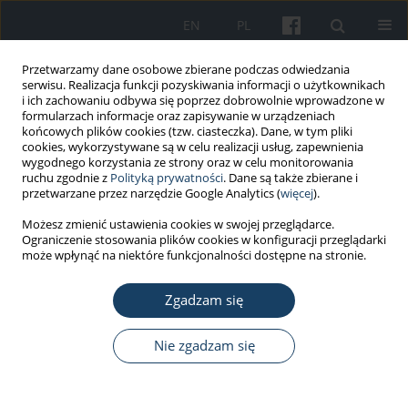
EN
PL
Przetwarzamy dane osobowe zbierane podczas odwiedzania
serwisu. Realizacja funkcji pozyskiwania informacji o użytkownikach
i ich zachowaniu odbywa się poprzez dobrowolnie wprowadzone w
formularzach informacje oraz zapisywanie w urządzeniach
końcowych plików cookies (tzw. ciasteczka). Dane, w tym pliki
cookies, wykorzystywane są w celu realizacji usług, zapewnienia
wygodnego korzystania ze strony oraz w celu monitorowania
ruchu zgodnie z
Polityką prywatności
. Dane są także zbierane i
Autor
Kamila Padlewska
przetwarzane przez narzędzie Google Analytics (
więcej
).
Możesz zmienić ustawienia cookies w swojej przeglądarce.
Ograniczenie stosowania plików cookies w konfiguracji przeglądarki
PRACA ORYGINALNA
może wpłynąć na niektóre funkcjonalności dostępne na stronie.
Profilaktyka dermatoz rąk w małych zakładach
gastronomicznych
Zgadzam się
Joanna Kurpiewska
,
Jolanta Liwkowicz
,
Kamila Padlewska
Nie zgadzam się
Med Pr Work Health Saf. 2013;64(4):521-5
DOI
:
https://doi.org/10.13075/mp.5893.2013.0047
Statystyki