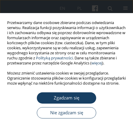
EN
PL
Przetwarzamy dane osobowe zbierane podczas odwiedzania
serwisu. Realizacja funkcji pozyskiwania informacji o użytkownikach
i ich zachowaniu odbywa się poprzez dobrowolnie wprowadzone w
formularzach informacje oraz zapisywanie w urządzeniach
końcowych plików cookies (tzw. ciasteczka). Dane, w tym pliki
cookies, wykorzystywane są w celu realizacji usług, zapewnienia
wygodnego korzystania ze strony oraz w celu monitorowania
ruchu zgodnie z
Polityką prywatności
. Dane są także zbierane i
Autor
Anna Pańczuk
przetwarzane przez narzędzie Google Analytics (
więcej
).
Możesz zmienić ustawienia cookies w swojej przeglądarce.
PRACA ORYGINALNA
Ograniczenie stosowania plików cookies w konfiguracji przeglądarki
Ocena wiedzy myśliwych i leśników w zakresie
może wpłynąć na niektóre funkcjonalności dostępne na stronie.
możliwości zapobiegania infekcjom
Borrelia
burgdorferi
Zgadzam się
Małgorzata Tokarska-Rodak
,
Mariia Shkilna
,
Monika Krajewska
,
Anna
Nie zgadzam się
Pańczuk
,
Marcin Weiner
,
Ewa Pawłowicz
,
Mykhailo Korda
,
Ivan Klisch
,
Mykhailo Andreychyn
Med Pr Work Health Saf. 2020;71(1):59-68
DOI
:
https://doi.org/10.13075/mp.5893.00841