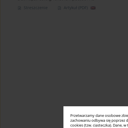
Streszczenie
Artykuł
(PDF)
Przetwarzamy dane osobowe zbiera
zachowaniu odbywa się poprzez d
cookies (tzw. ciasteczka). Dane, w