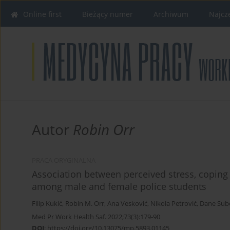
Online first
Bieżący numer
Archiwum
Najcz
Autor
Robin Orr
PRACA ORYGINALNA
Association between perceived stress, coping
among male and female police students
Filip Kukić
,
Robin M. Orr
,
Ana Vesković
,
Nikola Petrović
,
Dane Sub
Med Pr Work Health Saf. 2022;73(3):179-90
DOI
:
https://doi.org/10.13075/mp.5893.01145