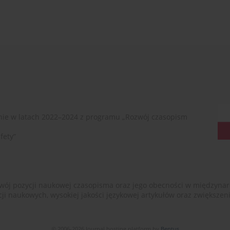
ie w latach 2022–2024 z programu „Rozwój czasopism
fety”
ój pozycji naukowej czasopisma oraz jego obecności w międzynarodow
cji naukowych, wysokiej jakości językowej artykułów oraz zwiększ
© 2006-2026 Journal hosting platform by
Bentus