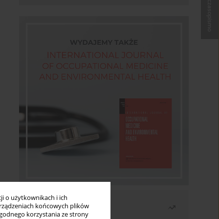
Kup czasopismo
i o użytkownikach i ich
Najczęściej czytane
rządzeniach końcowych plików
wygodnego korzystania ze strony