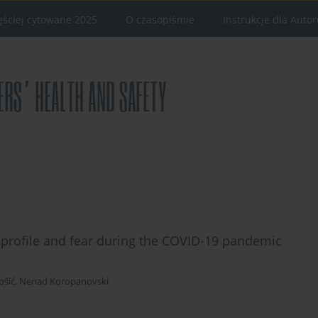
ęściej cytowane 2025
O czasopiśmie
Instrukcje dla Auto
 profile and fear during the COVID-19 pandemic
ošić
,
Nenad Koropanovski