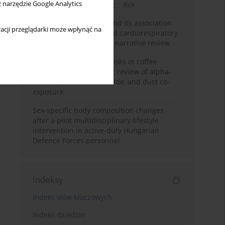
z narzędzie Google Analytics
Bieżący numer
Miesiąc
Rok
Occupational burnout and its association
acji przeglądarki może wpłynąć na
with physical activity and cardiorespiratory
fitness among nurses: a narrative review
Synergistic respiratory risks in coffee
processing: a systematic review of alpha-
diketone, carbon monoxide, and dust co-
exposure
Sex-specific body composition changes
after a pilot multidisciplinary lifestyle
intervention in active-duty Hungarian
Defence Forces personnel
Indeksy
Indeks słów kluczowych
Indeks dziedzin