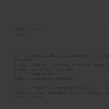
eISSN:
2353-1339
ISSN:
0465-5893
Dofinansowano ze środków budżetu państwa. Finansowan
naukowych"
Nazwa zadania: „Medycyna Pracy. Workers’ Health and Sa
Numer umowy RCN/SP/0526/2021/1
Dofinansowanie 60 000 zł
Całkowita kwota inwestycji 543 600 zł
Krótki opis zadania: Program ma na celu utrzymanie i rozw
otwartego dostępu, zabezpieczenia oryginalności publika
rynku naukowym