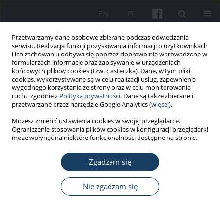
EN
PL
Przetwarzamy dane osobowe zbierane podczas odwiedzania
serwisu. Realizacja funkcji pozyskiwania informacji o użytkownikach
i ich zachowaniu odbywa się poprzez dobrowolnie wprowadzone w
formularzach informacje oraz zapisywanie w urządzeniach
końcowych plików cookies (tzw. ciasteczka). Dane, w tym pliki
cookies, wykorzystywane są w celu realizacji usług, zapewnienia
wygodnego korzystania ze strony oraz w celu monitorowania
ruchu zgodnie z
Polityką prywatności
. Dane są także zbierane i
Autor
Katarzyna Okręglicka
przetwarzane przez narzędzie Google Analytics (
więcej
).
Możesz zmienić ustawienia cookies w swojej przeglądarce.
PRACA ORYGINALNA
Ograniczenie stosowania plików cookies w konfiguracji przeglądarki
Knowledge about the COVID-19 and ways of its
może wpłynąć na niektóre funkcjonalności dostępne na stronie.
prevention among Medical University of Warsaw
students
Zgadzam się
Katarzyna Lewtak
,
Anna Poznańska
,
Katarzyna Okręglicka
,
Krzysztof
Nie zgadzam się
Kanecki
,
Magdalena Bogdan
,
Aneta Nitsch-Osuch
Med Pr Work Health Saf. 2022;73(5):369-81
DOI
:
https://doi.org/10.13075/mp.5893.01267