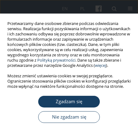
EN
PL
Przetwarzamy dane osobowe zbierane podczas odwiedzania
serwisu. Realizacja funkcji pozyskiwania informacji o użytkownikach
i ich zachowaniu odbywa się poprzez dobrowolnie wprowadzone w
formularzach informacje oraz zapisywanie w urządzeniach
końcowych plików cookies (tzw. ciasteczka). Dane, w tym pliki
cookies, wykorzystywane są w celu realizacji usług, zapewnienia
wygodnego korzystania ze strony oraz w celu monitorowania
ruchu zgodnie z
Polityką prywatności
. Dane są także zbierane i
Autor
Petr Novák
przetwarzane przez narzędzie Google Analytics (
więcej
).
Możesz zmienić ustawienia cookies w swojej przeglądarce.
Ograniczenie stosowania plików cookies w konfiguracji przeglądarki
PRACA ORYGINALNA
może wpłynąć na niektóre funkcjonalności dostępne na stronie.
Verification of electronic device technology for
measurement and evaluation of thermal
Zgadzam się
exposure of fire fighters and members of rescue
teams
Nie zgadzam się
Šárka Bernatíková
,
Hana Tomášková
,
Marek Bužga
,
Zdeněk Jirák
,
Petr
Novák
,
Ján Babjak
,
Tomáš Kot
,
Václav Krys
,
Ladislav Jánošík
Med Pr Work Health Saf. 2018;69(1):1-11