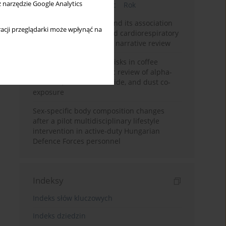
z narzędzie Google Analytics
Bieżący numer
Miesiąc
Rok
Occupational burnout and its association
acji przeglądarki może wpłynąć na
with physical activity and cardiorespiratory
fitness among nurses: a narrative review
Synergistic respiratory risks in coffee
processing: a systematic review of alpha-
diketone, carbon monoxide, and dust co-
exposure
Sex-specific body composition changes
after a pilot multidisciplinary lifestyle
intervention in active-duty Hungarian
Defence Forces personnel
Indeksy
Indeks słów kluczowych
Indeks dziedzin