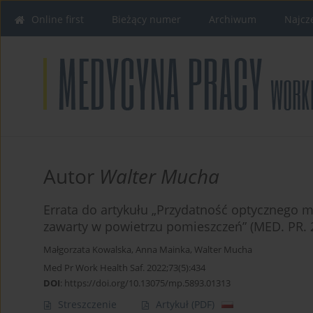
Online first
Bieżący numer
Archiwum
Najcz
Autor
Walter Mucha
Errata do artykułu „Przydatność optycznego m
zawarty w powietrzu pomieszczeń” (MED. PR. 
Małgorzata Kowalska
,
Anna Mainka
,
Walter Mucha
Med Pr Work Health Saf. 2022;73(5):434
DOI
:
https://doi.org/10.13075/mp.5893.01313
Streszczenie
Artykuł
(PDF)