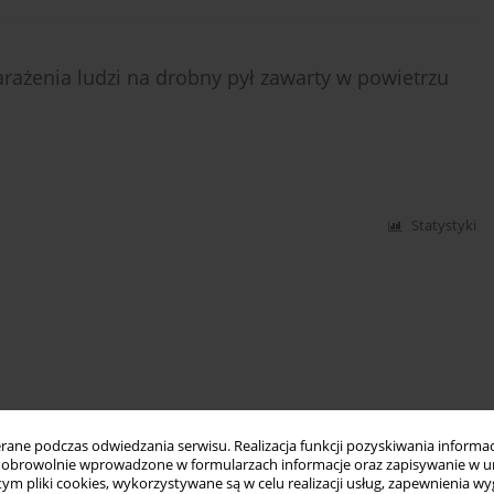
rażenia ludzi na drobny pył zawarty w powietrzu
Statystyki
ne podczas odwiedzania serwisu. Realizacja funkcji pozyskiwania informacj
obrowolnie wprowadzone w formularzach informacje oraz zapisywanie w u
 tym pliki cookies, wykorzystywane są w celu realizacji usług, zapewnienia 