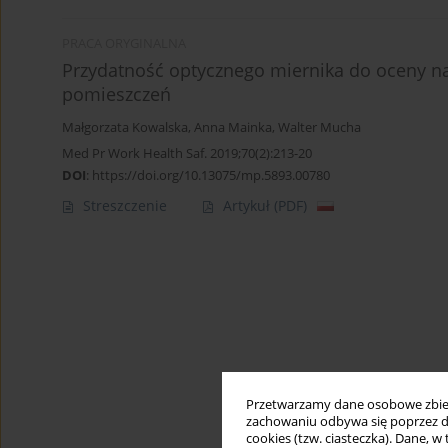
PRACA ORYGINALNA
Przydatność optycznego miernika do oceny na
pomieszczeń
Małgorzata Kowalska
,
Anna Mainka
,
Walter Mucha
Med Pr Work Health Saf. 2019;70(2):213-20
DOI
:
https://doi.org/10.13075/mp.5893.00780
Streszczenie
Artykuł
(PDF)
Przetwarzamy dane osobowe zbiera
zachowaniu odbywa się poprzez d
cookies (tzw. ciasteczka). Dane, w