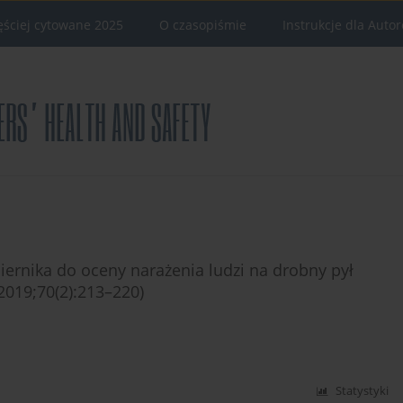
ęściej cytowane 2025
O czasopiśmie
Instrukcje dla Auto
iernika do oceny narażenia ludzi na drobny pył
2019;70(2):213–220)
Statystyki