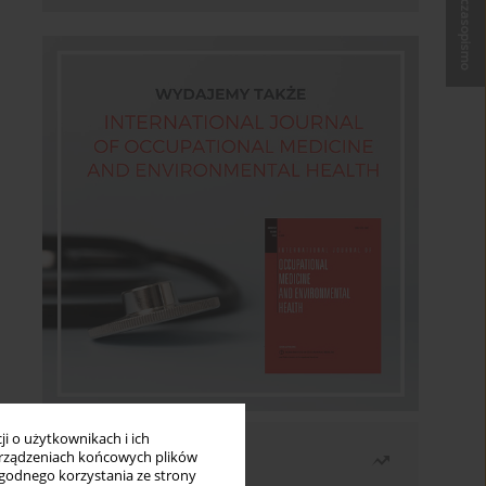
Kup czasopismo
i o użytkownikach i ich
Najczęściej czytane
rządzeniach końcowych plików
wygodnego korzystania ze strony