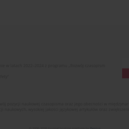
ie w latach 2022–2024 z programu „Rozwój czasopism
fety”
ój pozycji naukowej czasopisma oraz jego obecności w międzynarodow
cji naukowych, wysokiej jakości językowej artykułów oraz zwiększ
© 2006-2026 Journal hosting platform by
Bentus