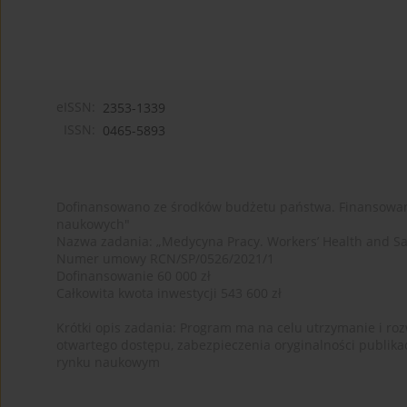
eISSN:
2353-1339
ISSN:
0465-5893
Dofinansowano ze środków budżetu państwa. Finansowan
naukowych"
Nazwa zadania: „Medycyna Pracy. Workers’ Health and Sa
Numer umowy RCN/SP/0526/2021/1
Dofinansowanie 60 000 zł
Całkowita kwota inwestycji 543 600 zł
Krótki opis zadania: Program ma na celu utrzymanie i rozw
otwartego dostępu, zabezpieczenia oryginalności publika
rynku naukowym