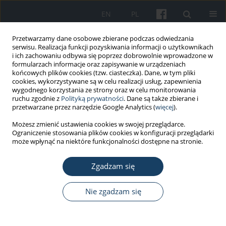
EN
PL
Przetwarzamy dane osobowe zbierane podczas odwiedzania
serwisu. Realizacja funkcji pozyskiwania informacji o użytkownikach
i ich zachowaniu odbywa się poprzez dobrowolnie wprowadzone w
formularzach informacje oraz zapisywanie w urządzeniach
końcowych plików cookies (tzw. ciasteczka). Dane, w tym pliki
cookies, wykorzystywane są w celu realizacji usług, zapewnienia
wygodnego korzystania ze strony oraz w celu monitorowania
ruchu zgodnie z
Polityką prywatności
. Dane są także zbierane i
Autor
Antoni Morawski
przetwarzane przez narzędzie Google Analytics (
więcej
).
Możesz zmienić ustawienia cookies w swojej przeglądarce.
Ograniczenie stosowania plików cookies w konfiguracji przeglądarki
PRACA ORYGINALNA
może wpłynąć na niektóre funkcjonalności dostępne na stronie.
Wpływ ditlenku tytanu aktywowanego światłem
widzialnym na przeżywalność grzybów
Zgadzam się
pleśniowych
Nie zgadzam się
Daria Kądziołka
,
Paulina Rokicka
,
Agata Markowska-Szczupak
,
Antoni
W. Morawski
Med Pr Work Health Saf. 2018;69(1):59-65
DOI
:
https://doi.org/10.13075/mp.5893.00652