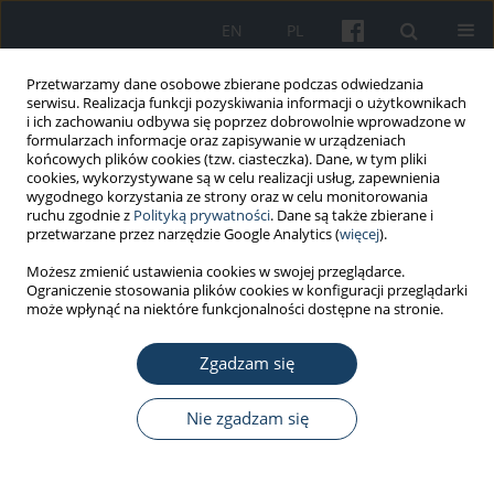
EN
PL
Przetwarzamy dane osobowe zbierane podczas odwiedzania
serwisu. Realizacja funkcji pozyskiwania informacji o użytkownikach
i ich zachowaniu odbywa się poprzez dobrowolnie wprowadzone w
formularzach informacje oraz zapisywanie w urządzeniach
końcowych plików cookies (tzw. ciasteczka). Dane, w tym pliki
cookies, wykorzystywane są w celu realizacji usług, zapewnienia
wygodnego korzystania ze strony oraz w celu monitorowania
ruchu zgodnie z
Polityką prywatności
. Dane są także zbierane i
Autor
Agnieszka Mastalerz
przetwarzane przez narzędzie Google Analytics (
więcej
).
Możesz zmienić ustawienia cookies w swojej przeglądarce.
Ograniczenie stosowania plików cookies w konfiguracji przeglądarki
STANDARDY - WYTYCZNE
może wpłynąć na niektóre funkcjonalności dostępne na stronie.
Epidemiologia, diagnostyka i profilaktyka
kleszczowego zapalenia mózgu w Polsce i
Zgadzam się
wybranych krajach europejskich – stanowisko
polskiej grupy ekspertów
Nie zgadzam się
Ernest Kuchar
,
Joanna Zajkowska
,
Robert Flisiak
,
Agnieszka Mastalerz-
Migas
,
Magdalena Rosińska
,
Leszek Szenborn
,
Paweł Wdówik
,
Jolanta
Walusiak-Skorupa