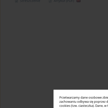
Streszczenie
Artykuł
(PDF)
Przetwarzamy dane osobowe zbiera
zachowaniu odbywa się poprzez d
cookies (tzw. ciasteczka). Dane, w