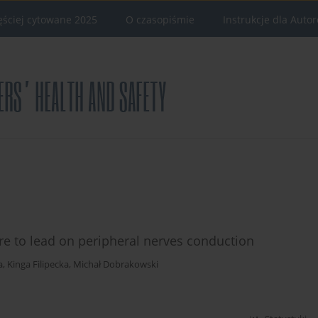
ęściej cytowane 2025
O czasopiśmie
Instrukcje dla Auto
re to lead on peripheral nerves conduction
a
,
Kinga Filipecka
,
Michał Dobrakowski