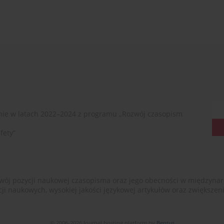
ie w latach 2022–2024 z programu „Rozwój czasopism
fety”
ój pozycji naukowej czasopisma oraz jego obecności w międzynarodow
cji naukowych, wysokiej jakości językowej artykułów oraz zwiększ
© 2006-2026 Journal hosting platform by
Bentus