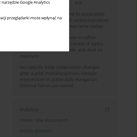
z narzędzie Google Analytics
Bieżący numer
Miesiąc
Rok
Occupational burnout and its association
acji przeglądarki może wpłynąć na
with physical activity and cardiorespiratory
fitness among nurses: a narrative review
Synergistic respiratory risks in coffee
processing: a systematic review of alpha-
diketone, carbon monoxide, and dust co-
exposure
Sex-specific body composition changes
after a pilot multidisciplinary lifestyle
intervention in active-duty Hungarian
Defence Forces personnel
Indeksy
Indeks słów kluczowych
Indeks dziedzin