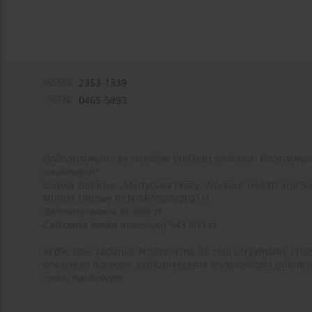
eISSN:
2353-1339
ISSN:
0465-5893
Dofinansowano ze środków budżetu państwa. Finansowan
naukowych"
Nazwa zadania: „Medycyna Pracy. Workers’ Health and Sa
Numer umowy RCN/SP/0526/2021/1
Dofinansowanie 60 000 zł
Całkowita kwota inwestycji 543 600 zł
Krótki opis zadania: Program ma na celu utrzymanie i rozw
otwartego dostępu, zabezpieczenia oryginalności publika
rynku naukowym