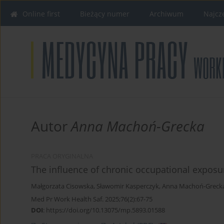
Online first
Bieżący numer
Archiwum
Najcz
Autor
Anna Machoń-Grecka
PRACA ORYGINALNA
The influence of chronic occupational exposu
Małgorzata Cisowska
,
Sławomir Kasperczyk
,
Anna Machoń-Greck
Med Pr Work Health Saf. 2025;76(2):67-75
DOI
:
https://doi.org/10.13075/mp.5893.01588