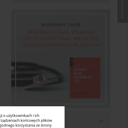
Kup czasopismo
i o użytkownikach i ich
Najczęściej czytane
rządzeniach końcowych plików
wygodnego korzystania ze strony