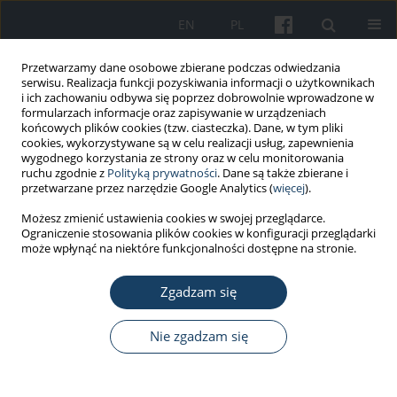
EN
PL
Przetwarzamy dane osobowe zbierane podczas odwiedzania
serwisu. Realizacja funkcji pozyskiwania informacji o użytkownikach
i ich zachowaniu odbywa się poprzez dobrowolnie wprowadzone w
formularzach informacje oraz zapisywanie w urządzeniach
końcowych plików cookies (tzw. ciasteczka). Dane, w tym pliki
cookies, wykorzystywane są w celu realizacji usług, zapewnienia
wygodnego korzystania ze strony oraz w celu monitorowania
ruchu zgodnie z
Polityką prywatności
. Dane są także zbierane i
Autor
Lingeng Lu
przetwarzane przez narzędzie Google Analytics (
więcej
).
Możesz zmienić ustawienia cookies w swojej przeglądarce.
Ograniczenie stosowania plików cookies w konfiguracji przeglądarki
PRACA ORYGINALNA
może wpłynąć na niektóre funkcjonalności dostępne na stronie.
Personality modifies the effect of
post-traumatic stress disorder (PTSD)
Zgadzam się
and society support on depression-
anxiety-stress in the residents
Nie zgadzam się
undergone catastrophic flooding in Henan, China
Xiangzhi Jing
,
Lingeng Lu
,
Yongcheng Yao