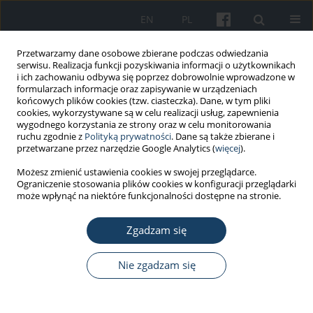
EN
PL
Przetwarzamy dane osobowe zbierane podczas odwiedzania
serwisu. Realizacja funkcji pozyskiwania informacji o użytkownikach
i ich zachowaniu odbywa się poprzez dobrowolnie wprowadzone w
formularzach informacje oraz zapisywanie w urządzeniach
końcowych plików cookies (tzw. ciasteczka). Dane, w tym pliki
cookies, wykorzystywane są w celu realizacji usług, zapewnienia
wygodnego korzystania ze strony oraz w celu monitorowania
ruchu zgodnie z
Polityką prywatności
. Dane są także zbierane i
Autor
Ewelina Lepsy
przetwarzane przez narzędzie Google Analytics (
więcej
).
Możesz zmienić ustawienia cookies w swojej przeglądarce.
Ograniczenie stosowania plików cookies w konfiguracji przeglądarki
PRACA ORYGINALNA
może wpłynąć na niektóre funkcjonalności dostępne na stronie.
The angle of trunk rotation and symmetry of a
lower limb loading in musicians of a symphony
Zgadzam się
orchestra in Poland: a pilot study concerning
instrument-specific results
Nie zgadzam się
Antonina Kaczorowska
,
Magdalena Kornek
,
Agata Mroczek
,
Ewelina
Lepsy
,
Alina Radajewska
Med Pr Work Health Saf. 2022;73(2):85-93