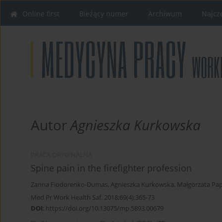
Online first
Bieżący numer
Archiwum
Najcz
Autor
Agnieszka Kurkowska
PRACA ORYGINALNA
Spine pain in the firefighter profession
Żanna Fiodorenko-Dumas
,
Agnieszka Kurkowska
,
Małgorzata Pa
Med Pr Work Health Saf. 2018;69(4):365-73
DOI
:
https://doi.org/10.13075/mp.5893.00679