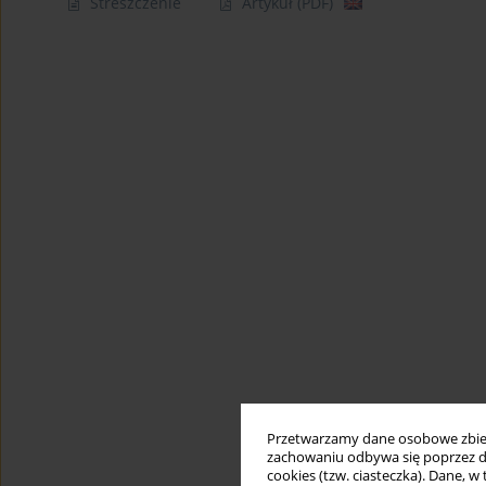
Streszczenie
Artykuł
(PDF)
Przetwarzamy dane osobowe zbiera
zachowaniu odbywa się poprzez d
cookies (tzw. ciasteczka). Dane, w