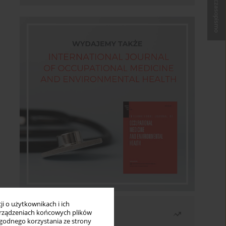
Kup czasopismo
i o użytkownikach i ich
Najczęściej czytane
rządzeniach końcowych plików
wygodnego korzystania ze strony