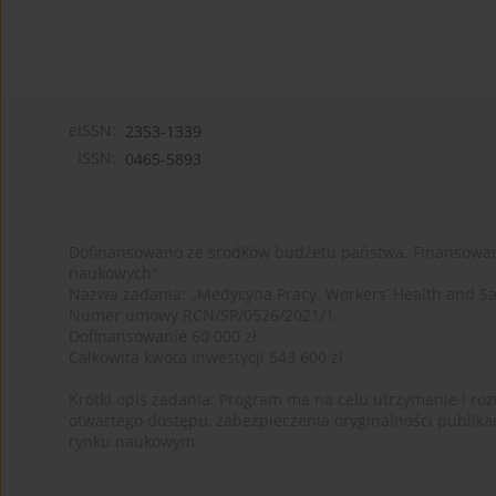
eISSN:
2353-1339
ISSN:
0465-5893
Dofinansowano ze środków budżetu państwa. Finansowan
naukowych"
Nazwa zadania: „Medycyna Pracy. Workers’ Health and Sa
Numer umowy RCN/SP/0526/2021/1
Dofinansowanie 60 000 zł
Całkowita kwota inwestycji 543 600 zł
Krótki opis zadania: Program ma na celu utrzymanie i rozw
otwartego dostępu, zabezpieczenia oryginalności publika
rynku naukowym