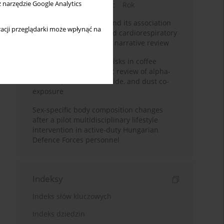
z narzędzie Google Analytics
Bieżący numer
Miesiąc
Rok
Occupational burnout and its association
acji przeglądarki może wpłynąć na
with physical activity and cardiorespiratory
fitness among nurses: a narrative review
Synergistic respiratory risks in coffee
processing: a systematic review of alpha-
diketone, carbon monoxide, and dust co-
exposure
Sex-specific body composition changes
after a pilot multidisciplinary lifestyle
intervention in active-duty Hungarian
Defence Forces personnel
Indeksy
Indeks słów kluczowych
Indeks dziedzin