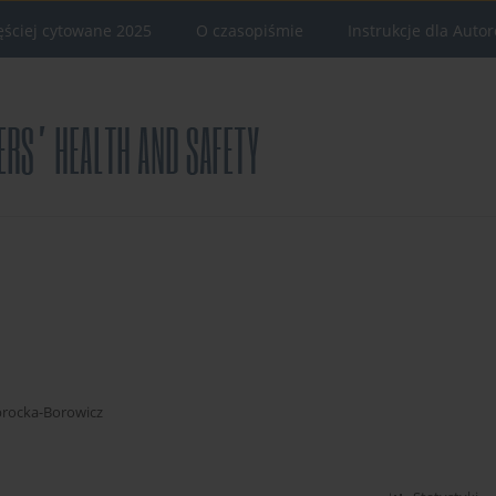
ęściej cytowane 2025
O czasopiśmie
Instrukcje dla Auto
procka-Borowicz