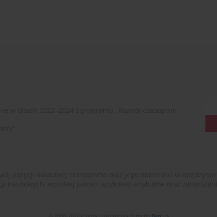
ie w latach 2022–2024 z programu „Rozwój czasopism
fety”
ój pozycji naukowej czasopisma oraz jego obecności w międzynarodow
cji naukowych, wysokiej jakości językowej artykułów oraz zwiększ
© 2006-2026 Journal hosting platform by
Bentus