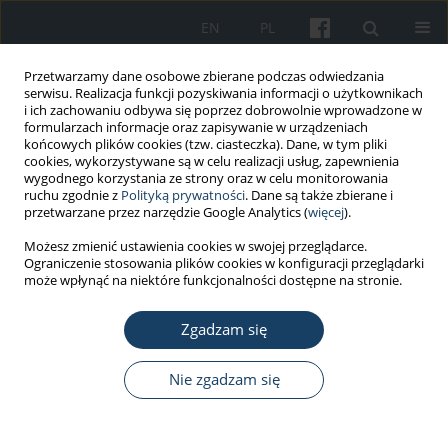
EN
PL
Przetwarzamy dane osobowe zbierane podczas odwiedzania
serwisu. Realizacja funkcji pozyskiwania informacji o użytkownikach
i ich zachowaniu odbywa się poprzez dobrowolnie wprowadzone w
formularzach informacje oraz zapisywanie w urządzeniach
końcowych plików cookies (tzw. ciasteczka). Dane, w tym pliki
cookies, wykorzystywane są w celu realizacji usług, zapewnienia
wygodnego korzystania ze strony oraz w celu monitorowania
ruchu zgodnie z
Polityką prywatności
. Dane są także zbierane i
Autor
Małgorzata Kulesa-
przetwarzane przez narzędzie Google Analytics (
więcej
).
Mrowiecka
Możesz zmienić ustawienia cookies w swojej przeglądarce.
Ograniczenie stosowania plików cookies w konfiguracji przeglądarki
może wpłynąć na niektóre funkcjonalności dostępne na stronie.
PRACA ORYGINALNA
Zgadzam się
Wiedza polskiego środowiska
fizjoterapeutycznego dotycząca regulacji
prawnych w świetle ustawy o zawodzie
Nie zgadzam się
fizjoterapeuty
Małgorzata Kulesa-Mrowiecka
,
Joanna Piech
,
Maciej J. Dańko
,
Mateusz