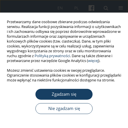
EN
PL
Przetwarzamy dane osobowe zbierane podczas odwiedzania
serwisu. Realizacja funkcji pozyskiwania informacji o użytkownikach
i ich zachowaniu odbywa się poprzez dobrowolnie wprowadzone w
formularzach informacje oraz zapisywanie w urządzeniach
końcowych plików cookies (tzw. ciasteczka). Dane, w tym pliki
cookies, wykorzystywane są w celu realizacji usług, zapewnienia
wygodnego korzystania ze strony oraz w celu monitorowania
ruchu zgodnie z
Polityką prywatności
. Dane są także zbierane i
Autor
Magdalena Król
przetwarzane przez narzędzie Google Analytics (
więcej
).
Możesz zmienić ustawienia cookies w swojej przeglądarce.
Ograniczenie stosowania plików cookies w konfiguracji przeglądarki
PRACA PRZEGLĄDOWA
może wpłynąć na niektóre funkcjonalności dostępne na stronie.
Technika LC-MS/MS jako metoda
oznaczania izoprostanów: krótki
Zgadzam się
przegląd literatury
Nie zgadzam się
Magdalena Beata Król
,
Sławomir Brzeźnicki
Med Pr Work Health Saf. 2023;74(2):119-25
DOI
:
https://doi.org/10.13075/mp.5893.01336