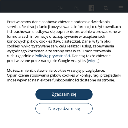
EN
PL
Przetwarzamy dane osobowe zbierane podczas odwiedzania
serwisu. Realizacja funkcji pozyskiwania informacji o użytkownikach
i ich zachowaniu odbywa się poprzez dobrowolnie wprowadzone w
formularzach informacje oraz zapisywanie w urządzeniach
końcowych plików cookies (tzw. ciasteczka). Dane, w tym pliki
cookies, wykorzystywane są w celu realizacji usług, zapewnienia
wygodnego korzystania ze strony oraz w celu monitorowania
ruchu zgodnie z
Polityką prywatności
. Dane są także zbierane i
Autor
Tomáš Kot
przetwarzane przez narzędzie Google Analytics (
więcej
).
Możesz zmienić ustawienia cookies w swojej przeglądarce.
Ograniczenie stosowania plików cookies w konfiguracji przeglądarki
PRACA ORYGINALNA
może wpłynąć na niektóre funkcjonalności dostępne na stronie.
Verification of electronic device technology for
measurement and evaluation of thermal
Zgadzam się
exposure of fire fighters and members of rescue
teams
Nie zgadzam się
Šárka Bernatíková
,
Hana Tomášková
,
Marek Bužga
,
Zdeněk Jirák
,
Petr
Novák
,
Ján Babjak
,
Tomáš Kot
,
Václav Krys
,
Ladislav Jánošík
Med Pr Work Health Saf. 2018;69(1):1-11