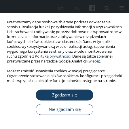
EN
PL
Przetwarzamy dane osobowe zbierane podczas odwiedzania
serwisu. Realizacja funkcji pozyskiwania informacji o użytkownikach
i ich zachowaniu odbywa się poprzez dobrowolnie wprowadzone w
formularzach informacje oraz zapisywanie w urządzeniach
końcowych plików cookies (tzw. ciasteczka). Dane, w tym pliki
cookies, wykorzystywane są w celu realizacji usług, zapewnienia
wygodnego korzystania ze strony oraz w celu monitorowania
ruchu zgodnie z
Polityką prywatności
. Dane są także zbierane i
Autor
Paweł Kot
przetwarzane przez narzędzie Google Analytics (
więcej
).
Możesz zmienić ustawienia cookies w swojej przeglądarce.
Ograniczenie stosowania plików cookies w konfiguracji przeglądarki
PRACA ORYGINALNA
może wpłynąć na niektóre funkcjonalności dostępne na stronie.
Psychometric properties of the Polish adaptation
of
Technostress Creators and Technostress
Zgadzam się
Inhibitors Scale
Nie zgadzam się
Paweł Kot
Med Pr Work Health Saf. 2022;73(4):277-93
DOI
:
https://doi.org/10.13075/mp.5893.01236