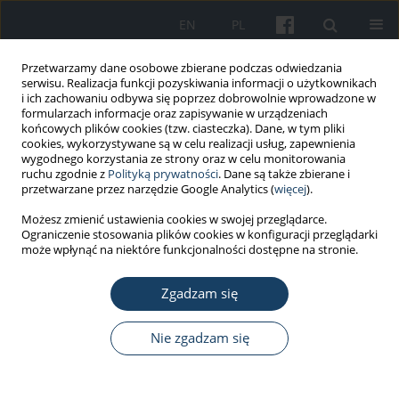
EN
PL
Przetwarzamy dane osobowe zbierane podczas odwiedzania
serwisu. Realizacja funkcji pozyskiwania informacji o użytkownikach
i ich zachowaniu odbywa się poprzez dobrowolnie wprowadzone w
formularzach informacje oraz zapisywanie w urządzeniach
końcowych plików cookies (tzw. ciasteczka). Dane, w tym pliki
cookies, wykorzystywane są w celu realizacji usług, zapewnienia
wygodnego korzystania ze strony oraz w celu monitorowania
ruchu zgodnie z
Polityką prywatności
. Dane są także zbierane i
Autor
Jacek Kiełtucki
przetwarzane przez narzędzie Google Analytics (
więcej
).
Możesz zmienić ustawienia cookies w swojej przeglądarce.
Ograniczenie stosowania plików cookies w konfiguracji przeglądarki
PRACA ORYGINALNA
może wpłynąć na niektóre funkcjonalności dostępne na stronie.
Indukcja aktywności oksydazy ksantynowej przez
ołów u zawodowo narażonych pracowników
Zgadzam się
Sławomir Kasperczyk
,
Michał Dobrakowski
,
Alina Ostałowska
,
Aleksandra Kasperczyk
,
Sławomir Wilczyński
,
Magdalena Wyparło-
Nie zgadzam się
Wszelaki
,
Jacek Kiełtucki
,
Ewa Birkner
Med Pr Work Health Saf. 2013;64(2):175-80
DOI
:
https://doi.org/10.13075/mp.5893/2013/0013