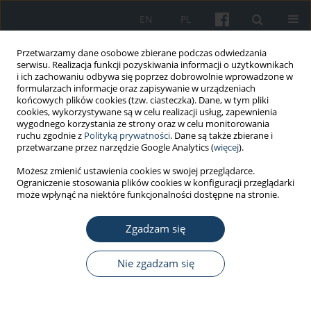
EN
PL
Przetwarzamy dane osobowe zbierane podczas odwiedzania
serwisu. Realizacja funkcji pozyskiwania informacji o użytkownikach
i ich zachowaniu odbywa się poprzez dobrowolnie wprowadzone w
formularzach informacje oraz zapisywanie w urządzeniach
końcowych plików cookies (tzw. ciasteczka). Dane, w tym pliki
cookies, wykorzystywane są w celu realizacji usług, zapewnienia
wygodnego korzystania ze strony oraz w celu monitorowania
ruchu zgodnie z
Polityką prywatności
. Dane są także zbierane i
Autor
Paweł Kiciński
przetwarzane przez narzędzie Google Analytics (
więcej
).
Możesz zmienić ustawienia cookies w swojej przeglądarce.
Ograniczenie stosowania plików cookies w konfiguracji przeglądarki
PRACA ORYGINALNA
może wpłynąć na niektóre funkcjonalności dostępne na stronie.
Wiarygodność Skali Senności Epworth i
Kwestionariusza Berlińskiego w diagnostyce
Zgadzam się
przesiewowej zespołu obturacyjnego bezdechu
sennego w kontekście badań kandydatów na
Nie zgadzam się
kierowców
Paweł Kiciński
,
Sylwia Magdalena Przybylska-Kuć
,
Kalina Tatara
,
Andrzej Dybała
,
Maciej Zakrzewski
,
Wojciech Myśliński
,
Jerzy