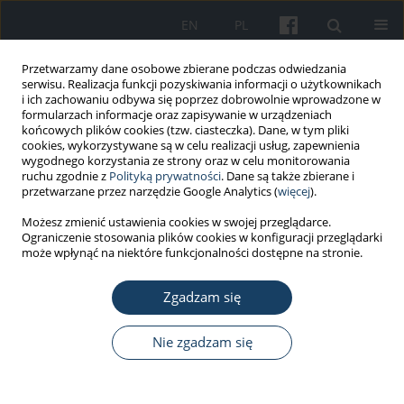
EN
PL
Przetwarzamy dane osobowe zbierane podczas odwiedzania
serwisu. Realizacja funkcji pozyskiwania informacji o użytkownikach
i ich zachowaniu odbywa się poprzez dobrowolnie wprowadzone w
formularzach informacje oraz zapisywanie w urządzeniach
końcowych plików cookies (tzw. ciasteczka). Dane, w tym pliki
cookies, wykorzystywane są w celu realizacji usług, zapewnienia
wygodnego korzystania ze strony oraz w celu monitorowania
ruchu zgodnie z
Polityką prywatności
. Dane są także zbierane i
Autor
Piotr Jurowski
przetwarzane przez narzędzie Google Analytics (
więcej
).
Możesz zmienić ustawienia cookies w swojej przeglądarce.
Ograniczenie stosowania plików cookies w konfiguracji przeglądarki
PRACA ORYGINALNA
może wpłynąć na niektóre funkcjonalności dostępne na stronie.
Potencjalny wpływ barwy filtrów w okularach
chroniących przed olśnieniem słonecznym na
Zgadzam się
wydzielanie melatoniny
Nie zgadzam się
Grzegorz Owczarek
,
Grzegorz Gralewicz
,
Agnieszka Wolska
,
Natalia
Skuza
,
Piotr Jurowski
Med Pr Work Health Saf. 2017;68(5):629-37
DOI
:
https://doi.org/10.13075/mp.5893.00550