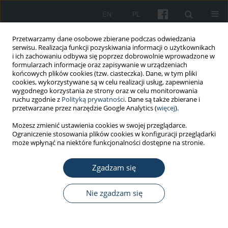
EN
PL
Przetwarzamy dane osobowe zbierane podczas odwiedzania
serwisu. Realizacja funkcji pozyskiwania informacji o użytkownikach
i ich zachowaniu odbywa się poprzez dobrowolnie wprowadzone w
formularzach informacje oraz zapisywanie w urządzeniach
końcowych plików cookies (tzw. ciasteczka). Dane, w tym pliki
cookies, wykorzystywane są w celu realizacji usług, zapewnienia
wygodnego korzystania ze strony oraz w celu monitorowania
ruchu zgodnie z
Polityką prywatności
. Dane są także zbierane i
Autor
Darja Jarosova
przetwarzane przez narzędzie Google Analytics (
więcej
).
Możesz zmienić ustawienia cookies w swojej przeglądarce.
PRACA ORYGINALNA
Ograniczenie stosowania plików cookies w konfiguracji przeglądarki
Satisfaction with nursing care of
może wpłynąć na niektóre funkcjonalności dostępne na stronie.
hospitalized patients: A descriptive,
cross-sectional, multicenter study
Zgadzam się
Ilona Plevová
,
Miroslava Kachlová
,
Darja Jarošová
,
Nie zgadzam się
Renata Zeleníková
,
Eva Mynaříková
Med Pr Work Health Saf. 2023;74(6):461-8
DOI
:
https://doi.org/10.13075/mp.5893.01364