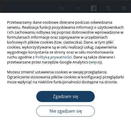
EN
PL
Przetwarzamy dane osobowe zbierane podczas odwiedzania
serwisu. Realizacja funkcji pozyskiwania informacji o użytkownikach
i ich zachowaniu odbywa się poprzez dobrowolnie wprowadzone w
formularzach informacje oraz zapisywanie w urządzeniach
końcowych plików cookies (tzw. ciasteczka). Dane, w tym pliki
cookies, wykorzystywane są w celu realizacji usług, zapewnienia
wygodnego korzystania ze strony oraz w celu monitorowania
ruchu zgodnie z
Polityką prywatności
. Dane są także zbierane i
Autor
Paweł Jarosiewicz
przetwarzane przez narzędzie Google Analytics (
więcej
).
Możesz zmienić ustawienia cookies w swojej przeglądarce.
Ograniczenie stosowania plików cookies w konfiguracji przeglądarki
PRACA POGLĄDOWA
może wpłynąć na niektóre funkcjonalności dostępne na stronie.
Glifosat i jego preparaty – toksyczność, narażenie
zawodowe i środowiskowe
Zgadzam się
Marta Kwiatkowska
,
Paweł Jarosiewicz
,
Bożena Bukowska
Nie zgadzam się
Med Pr Work Health Saf. 2013;64(5):717-29
DOI
:
https://doi.org/10.13075/mp.5893.2013.0059
Statystyki