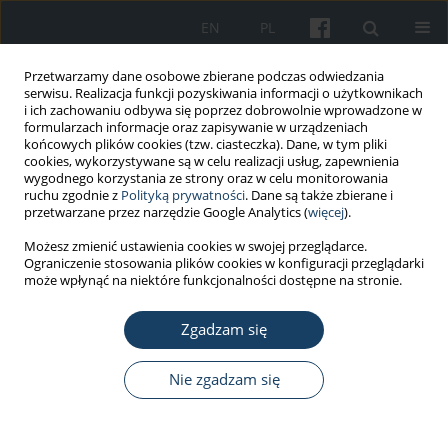
EN
PL
Przetwarzamy dane osobowe zbierane podczas odwiedzania
serwisu. Realizacja funkcji pozyskiwania informacji o użytkownikach
i ich zachowaniu odbywa się poprzez dobrowolnie wprowadzone w
formularzach informacje oraz zapisywanie w urządzeniach
końcowych plików cookies (tzw. ciasteczka). Dane, w tym pliki
cookies, wykorzystywane są w celu realizacji usług, zapewnienia
wygodnego korzystania ze strony oraz w celu monitorowania
ruchu zgodnie z
Polityką prywatności
. Dane są także zbierane i
Autor
Jakub Jakubiak
przetwarzane przez narzędzie Google Analytics (
więcej
).
Możesz zmienić ustawienia cookies w swojej przeglądarce.
Ograniczenie stosowania plików cookies w konfiguracji przeglądarki
PRACA ORYGINALNA
może wpłynąć na niektóre funkcjonalności dostępne na stronie.
Aktywność mięśni w trakcie intubacji
dotchawiczej za pomocą 4 laryngoskopów
Zgadzam się
(standardowego z łopatką Macintosha, Intubrite,
TruView Evo2 i King Vision) – badanie
Nie zgadzam się
porównawcze
Tomasz Gaszyński
,
Jakub Jakubiak