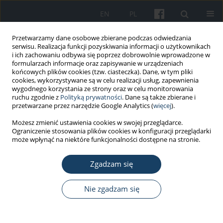
EN
PL
Przetwarzamy dane osobowe zbierane podczas odwiedzania
serwisu. Realizacja funkcji pozyskiwania informacji o użytkownikach
i ich zachowaniu odbywa się poprzez dobrowolnie wprowadzone w
formularzach informacje oraz zapisywanie w urządzeniach
końcowych plików cookies (tzw. ciasteczka). Dane, w tym pliki
cookies, wykorzystywane są w celu realizacji usług, zapewnienia
wygodnego korzystania ze strony oraz w celu monitorowania
ruchu zgodnie z
Polityką prywatności
. Dane są także zbierane i
Autor
Ankita Jain
przetwarzane przez narzędzie Google Analytics (
więcej
).
Możesz zmienić ustawienia cookies w swojej przeglądarce.
Ograniczenie stosowania plików cookies w konfiguracji przeglądarki
PRACA ORYGINALNA
może wpłynąć na niektóre funkcjonalności dostępne na stronie.
Czy medycyna komplementarna i alternatywna
ma wpływ na satysfakcję zawodową dentystów z
Zgadzam się
zaburzeniami mięśniowo-szkieletowymi? Badanie
przekrojowe
Nie zgadzam się
Devanand Gupta
,
Dara John Bhaskar
,
Rajendra Kumar Gupta
,
Ankita
Jain
,
Priyanka Yadav
,
Deepak Ranjan Dalai
,
Rajeshwar Singh
,
Nisha
Singh
,
Varunjeet Chaudhary
,
Ankit Singh
,
Ankit Yadav
,
Bushra Karim