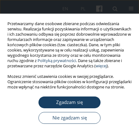
EN
PL
Przetwarzamy dane osobowe zbierane podczas odwiedzania
serwisu. Realizacja funkcji pozyskiwania informacji o użytkownikach
i ich zachowaniu odbywa się poprzez dobrowolnie wprowadzone w
formularzach informacje oraz zapisywanie w urządzeniach
końcowych plików cookies (tzw. ciasteczka). Dane, w tym pliki
cookies, wykorzystywane są w celu realizacji usług, zapewnienia
wygodnego korzystania ze strony oraz w celu monitorowania
ruchu zgodnie z
Polityką prywatności
. Dane są także zbierane i
Autor
Przemysław Jaźwiec
przetwarzane przez narzędzie Google Analytics (
więcej
).
Możesz zmienić ustawienia cookies w swojej przeglądarce.
Ograniczenie stosowania plików cookies w konfiguracji przeglądarki
PRACA KAZUISTYCZNA
może wpłynąć na niektóre funkcjonalności dostępne na stronie.
Wieloogniskowa, kostna manifestacja choroby
dekompresyjnej u zawodowego pilota - opis
Zgadzam się
przypadku
Nie zgadzam się
Anna Kuśmierska
,
Paweł Gać
,
Marcin Szymański
,
Mariusz Bienias
,
Irena
Plucińska
,
Wojciech Wodzisławski
,
Przemysław Jaźwiec
Med Pr Work Health Saf. 2013;64(2):273-9
DOI
:
https://doi.org/10.13075/mp.5893/2013/0023