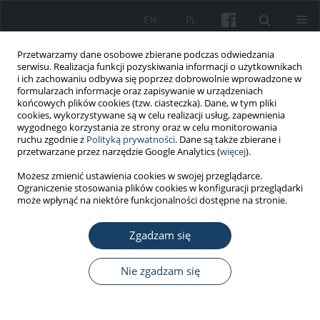
EN
PL
Przetwarzamy dane osobowe zbierane podczas odwiedzania
serwisu. Realizacja funkcji pozyskiwania informacji o użytkownikach
i ich zachowaniu odbywa się poprzez dobrowolnie wprowadzone w
formularzach informacje oraz zapisywanie w urządzeniach
końcowych plików cookies (tzw. ciasteczka). Dane, w tym pliki
cookies, wykorzystywane są w celu realizacji usług, zapewnienia
wygodnego korzystania ze strony oraz w celu monitorowania
ruchu zgodnie z
Polityką prywatności
. Dane są także zbierane i
Autor
Katarzyna Jaśkiewicz
przetwarzane przez narzędzie Google Analytics (
więcej
).
Możesz zmienić ustawienia cookies w swojej przeglądarce.
Ograniczenie stosowania plików cookies w konfiguracji przeglądarki
PRACA PRZEGLĄDOWA
może wpłynąć na niektóre funkcjonalności dostępne na stronie.
Znaczenie fotoprotekcji dla bezpieczeństwa
farmakoterapii
Zgadzam się
Agata Kryczyk-Poprawa
,
Grzegorz Czarnecki
,
Katarzyna Jaśkiewicz
Nie zgadzam się
Med Pr Work Health Saf. 2024;75(5):475-84
DOI
:
https://doi.org/10.13075/mp.5893.01560
Statystyki