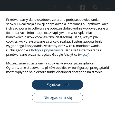
EN
PL
Przetwarzamy dane osobowe zbierane podczas odwiedzania
serwisu. Realizacja funkcji pozyskiwania informacji o użytkownikach
i ich zachowaniu odbywa się poprzez dobrowolnie wprowadzone w
formularzach informacje oraz zapisywanie w urządzeniach
końcowych plików cookies (tzw. ciasteczka). Dane, w tym pliki
cookies, wykorzystywane są w celu realizacji usług, zapewnienia
wygodnego korzystania ze strony oraz w celu monitorowania
ruchu zgodnie z
Polityką prywatności
. Dane są także zbierane i
Autor
Zaheen Iqbal
przetwarzane przez narzędzie Google Analytics (
więcej
).
Możesz zmienić ustawienia cookies w swojej przeglądarce.
Ograniczenie stosowania plików cookies w konfiguracji przeglądarki
PRACA ORYGINALNA
może wpłynąć na niektóre funkcjonalności dostępne na stronie.
Częstość występowania zaburzeń układu
mięśniowo-szkieletowego związanych z pracą
Zgadzam się
wśród fizjoterapeutów
Nie zgadzam się
Zaheen Iqbal
,
Ahmad Alghadir
Med Pr Work Health Saf. 2015;66(4):459-69
DOI
:
https://doi.org/10.13075/mp.5893.00142