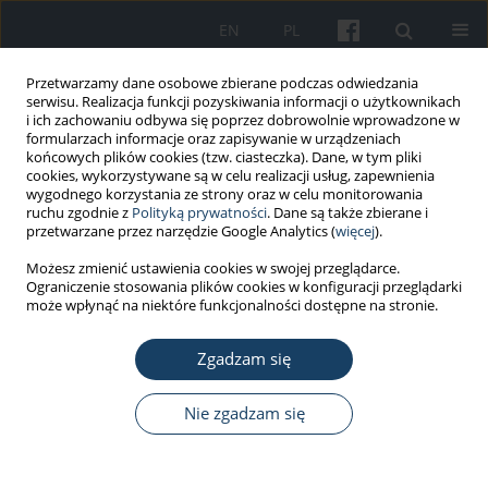
EN
PL
Przetwarzamy dane osobowe zbierane podczas odwiedzania
serwisu. Realizacja funkcji pozyskiwania informacji o użytkownikach
i ich zachowaniu odbywa się poprzez dobrowolnie wprowadzone w
formularzach informacje oraz zapisywanie w urządzeniach
końcowych plików cookies (tzw. ciasteczka). Dane, w tym pliki
cookies, wykorzystywane są w celu realizacji usług, zapewnienia
wygodnego korzystania ze strony oraz w celu monitorowania
ruchu zgodnie z
Polityką prywatności
. Dane są także zbierane i
Autor
Małgorzata Grześkowiak
przetwarzane przez narzędzie Google Analytics (
więcej
).
Możesz zmienić ustawienia cookies w swojej przeglądarce.
Ograniczenie stosowania plików cookies w konfiguracji przeglądarki
PRACA KAZUISTYCZNA
może wpłynąć na niektóre funkcjonalności dostępne na stronie.
Dwutlenek węgla jako potencjalne zagrożenie w
pracy zespołów ratownictwa medycznego – opis
Zgadzam się
przypadku
Nie zgadzam się
Roland Podlewski
,
Włodzimierz Płotek
,
Małgorzata Grześkowiak
,
Tomasz Małkiewicz
,
Krystyna Frydrysiak
,
Zbigniew Żaba
Med Pr Work Health Saf. 2017;68(1):135-8
DOI
:
https://doi.org/10.13075/mp.5893.00408