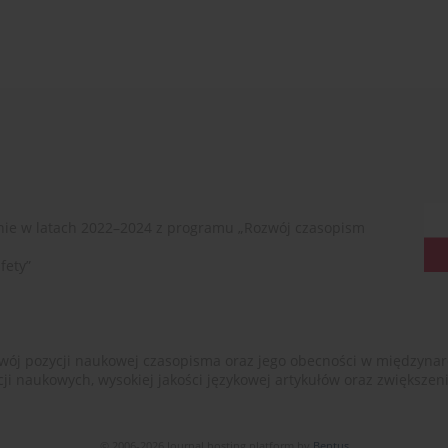
ie w latach 2022–2024 z programu „Rozwój czasopism
fety”
ój pozycji naukowej czasopisma oraz jego obecności w międzynarodow
cji naukowych, wysokiej jakości językowej artykułów oraz zwiększ
© 2006-2026 Journal hosting platform by
Bentus