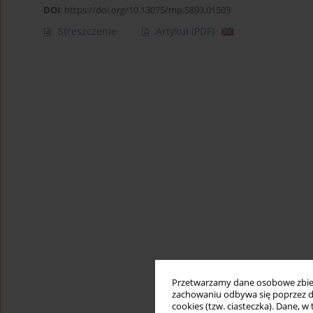
DOI
:
https://doi.org/10.13075/mp.5893.01503
Streszczenie
Artykuł
(PDF)
Przetwarzamy dane osobowe zbiera
zachowaniu odbywa się poprzez d
cookies (tzw. ciasteczka). Dane, w