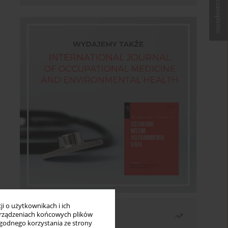
Kup czasopismo
i o użytkownikach i ich
Najczęściej czytane
rządzeniach końcowych plików
wygodnego korzystania ze strony