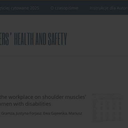
ęściej cytowane 2025
O czasopiśmie
Instrukcje dla Auto
n the workplace on shoulder muscles’
omen with disabilities
r Gramza
,
Justyna Forjasz
,
Ewa Gajewska
,
Mariusz