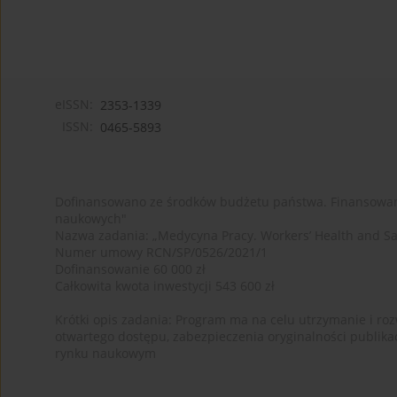
eISSN:
2353-1339
ISSN:
0465-5893
Dofinansowano ze środków budżetu państwa. Finansowan
naukowych"
Nazwa zadania: „Medycyna Pracy. Workers’ Health and Sa
Numer umowy RCN/SP/0526/2021/1
Dofinansowanie 60 000 zł
Całkowita kwota inwestycji 543 600 zł
Krótki opis zadania: Program ma na celu utrzymanie i rozw
otwartego dostępu, zabezpieczenia oryginalności publika
rynku naukowym