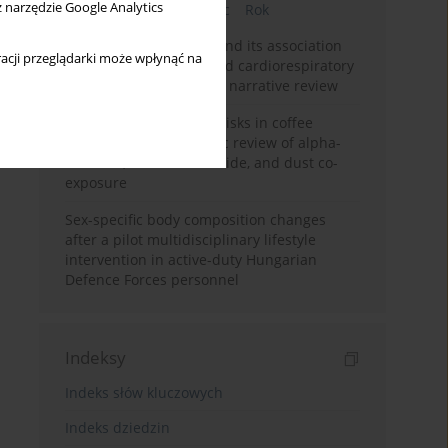
z narzędzie Google Analytics
Bieżący numer
Miesiąc
Rok
Occupational burnout and its association
acji przeglądarki może wpłynąć na
with physical activity and cardiorespiratory
fitness among nurses: a narrative review
Synergistic respiratory risks in coffee
processing: a systematic review of alpha-
diketone, carbon monoxide, and dust co-
exposure
Sex-specific body composition changes
after a pilot multidisciplinary lifestyle
intervention in active-duty Hungarian
Defence Forces personnel
Indeksy
Indeks słów kluczowych
Indeks dziedzin