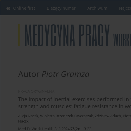
Online first
Bieżący numer
Archiwum
Najcz
Autor
Piotr Gramza
PRACA ORYGINALNA
The impact of inertial exercises performed i
strength and muscles’ fatigue resistance in w
Alicja Naczk
,
Wioletta Brzenczek-Owczarzak
,
Zdzisław Adach
,
Piot
Naczk
Med Pr Work Health Saf. 2024;75(2):113-22