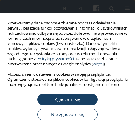
EN
PL
Przetwarzamy dane osobowe zbierane podczas odwiedzania
serwisu. Realizacja funkcji pozyskiwania informacji o użytkownikach
i ich zachowaniu odbywa się poprzez dobrowolnie wprowadzone w
formularzach informacje oraz zapisywanie w urządzeniach
końcowych plików cookies (tzw. ciasteczka). Dane, w tym pliki
cookies, wykorzystywane są w celu realizacji usług, zapewnienia
wygodnego korzystania ze strony oraz w celu monitorowania
ruchu zgodnie z
Polityką prywatności
. Dane są także zbierane i
Autor
Roman Goś
przetwarzane przez narzędzie Google Analytics (
więcej
).
Możesz zmienić ustawienia cookies w swojej przeglądarce.
Ograniczenie stosowania plików cookies w konfiguracji przeglądarki
PRACA ORYGINALNA
może wpłynąć na niektóre funkcjonalności dostępne na stronie.
Ocena testem Farnswortha-Munsella 100-Hue
percepcji barw u osób uzależnionych od
Zgadzam się
narkotyków
Nie zgadzam się
Krystyna Nadolska
,
Roman Goś
Med Pr Work Health Saf. 2016;67(6):777-85
DOI
:
https://doi.org/10.13075/mp.5893.00469