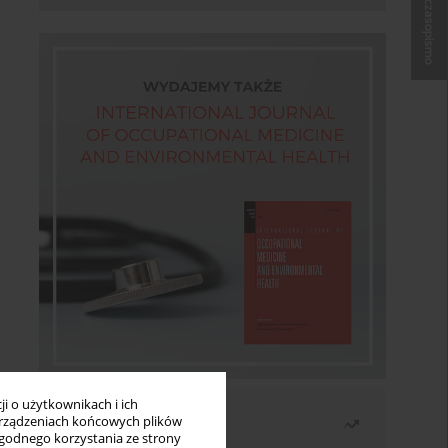
Kup czasopismo
i o użytkownikach i ich
Najczęściej czytane
rządzeniach końcowych plików
wygodnego korzystania ze strony