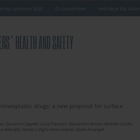
ęściej cytowane 2025
O czasopiśmie
Instrukcje dla Auto
ntineoplastic drugs: a new proposal for surface
ci
,
Giovanni Cappelli
,
Lucia Trevisani
,
Alessandro Bonari
,
Michele Cecchi
,
a Alderighi
,
Nicola Li Vigni
,
Irene Orlandi
,
Giulio Arcangeli