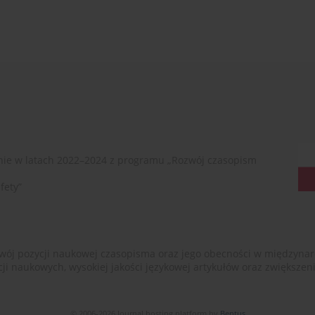
ie w latach 2022–2024 z programu „Rozwój czasopism
fety”
ój pozycji naukowej czasopisma oraz jego obecności w międzynarodow
cji naukowych, wysokiej jakości językowej artykułów oraz zwiększ
© 2006-2026 Journal hosting platform by
Bentus