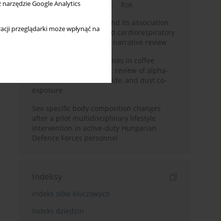
z narzędzie Google Analytics
Bieżący numer
Miesiąc
Rok
Occupational burnout and its association
acji przeglądarki może wpłynąć na
with physical activity and cardiorespiratory
fitness among nurses: a narrative review
Synergistic respiratory risks in coffee
processing: a systematic review of alpha-
diketone, carbon monoxide, and dust co-
exposure
Sex-specific body composition changes
after a pilot multidisciplinary lifestyle
intervention in active-duty Hungarian
Defence Forces personnel
Indeksy
Indeks słów kluczowych
Indeks dziedzin