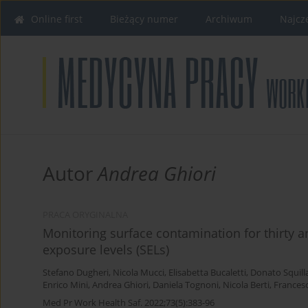
Online first
Bieżący numer
Archiwum
Najcz
Autor
Andrea Ghiori
PRACA ORYGINALNA
Monitoring surface contamination for thirty a
exposure levels (SELs)
Stefano Dugheri
,
Nicola Mucci
,
Elisabetta Bucaletti
,
Donato Squilla
Enrico Mini
,
Andrea Ghiori
,
Daniela Tognoni
,
Nicola Berti
,
Francesc
Med Pr Work Health Saf. 2022;73(5):383-96