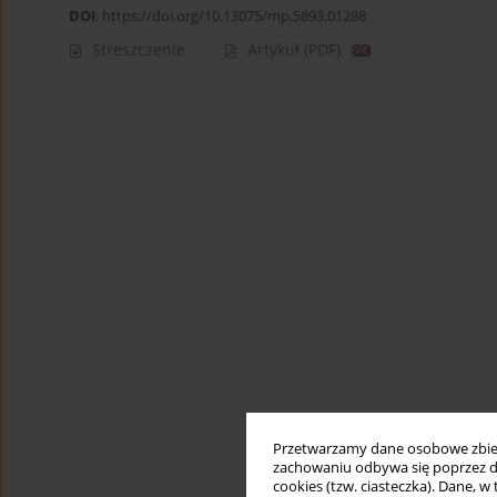
DOI
:
https://doi.org/10.13075/mp.5893.01288
Streszczenie
Artykuł
(PDF)
Przetwarzamy dane osobowe zbiera
zachowaniu odbywa się poprzez d
cookies (tzw. ciasteczka). Dane, w