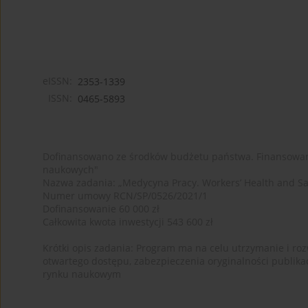
eISSN:
2353-1339
ISSN:
0465-5893
Dofinansowano ze środków budżetu państwa. Finansowan
naukowych"
Nazwa zadania: „Medycyna Pracy. Workers’ Health and Sa
Numer umowy RCN/SP/0526/2021/1
Dofinansowanie 60 000 zł
Całkowita kwota inwestycji 543 600 zł
Krótki opis zadania: Program ma na celu utrzymanie i rozw
otwartego dostępu, zabezpieczenia oryginalności publika
rynku naukowym