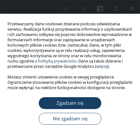
EN
PL
Przetwarzamy dane osobowe zbierane podczas odwiedzania
serwisu. Realizacja funkcji pozyskiwania informacji o użytkownikach
i ich zachowaniu odbywa się poprzez dobrowolnie wprowadzone w
formularzach informacje oraz zapisywanie w urządzeniach
końcowych plików cookies (tzw. ciasteczka). Dane, w tym pliki
cookies, wykorzystywane są w celu realizacji usług, zapewnienia
wygodnego korzystania ze strony oraz w celu monitorowania
ruchu zgodnie z
Polityką prywatności
. Dane są także zbierane i
Autor
Natasha Ghani
przetwarzane przez narzędzie Google Analytics (
więcej
).
Możesz zmienić ustawienia cookies w swojej przeglądarce.
Ograniczenie stosowania plików cookies w konfiguracji przeglądarki
PRACA ORYGINALNA
może wpłynąć na niektóre funkcjonalności dostępne na stronie.
Occupational health surveillance: pulmonary
function testing and oxidative stress among
Zgadzam się
photocopying workers in Pakistan
Nie zgadzam się
Houda Javed
,
Nadia Ghani
,
Natasha Ghani
,
Ammara Fatima
Med Pr Work Health Saf. 2019;70(4):403-10
DOI
:
https://doi.org/10.13075/mp.5893.00820