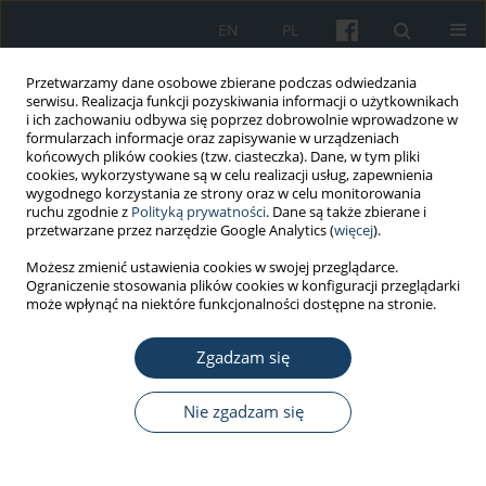
EN
PL
Przetwarzamy dane osobowe zbierane podczas odwiedzania
serwisu. Realizacja funkcji pozyskiwania informacji o użytkownikach
i ich zachowaniu odbywa się poprzez dobrowolnie wprowadzone w
formularzach informacje oraz zapisywanie w urządzeniach
końcowych plików cookies (tzw. ciasteczka). Dane, w tym pliki
cookies, wykorzystywane są w celu realizacji usług, zapewnienia
wygodnego korzystania ze strony oraz w celu monitorowania
ruchu zgodnie z
Polityką prywatności
. Dane są także zbierane i
Autor
Paweł Gać
przetwarzane przez narzędzie Google Analytics (
więcej
).
Możesz zmienić ustawienia cookies w swojej przeglądarce.
Ograniczenie stosowania plików cookies w konfiguracji przeglądarki
PRACA KAZUISTYCZNA
może wpłynąć na niektóre funkcjonalności dostępne na stronie.
Wieloogniskowa, kostna manifestacja choroby
dekompresyjnej u zawodowego pilota - opis
Zgadzam się
przypadku
Nie zgadzam się
Anna Kuśmierska
,
Paweł Gać
,
Marcin Szymański
,
Mariusz Bienias
,
Irena
Plucińska
,
Wojciech Wodzisławski
,
Przemysław Jaźwiec
Med Pr Work Health Saf. 2013;64(2):273-9
DOI
:
https://doi.org/10.13075/mp.5893/2013/0023