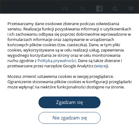
EN
PL
Przetwarzamy dane osobowe zbierane podczas odwiedzania
serwisu. Realizacja funkcji pozyskiwania informacji o użytkownikach
i ich zachowaniu odbywa się poprzez dobrowolnie wprowadzone w
formularzach informacje oraz zapisywanie w urządzeniach
końcowych plików cookies (tzw. ciasteczka). Dane, w tym pliki
cookies, wykorzystywane są w celu realizacji usług, zapewnienia
wygodnego korzystania ze strony oraz w celu monitorowania
ruchu zgodnie z
Polityką prywatności
. Dane są także zbierane i
Autor
Justyna Forjasz
przetwarzane przez narzędzie Google Analytics (
więcej
).
Możesz zmienić ustawienia cookies w swojej przeglądarce.
Ograniczenie stosowania plików cookies w konfiguracji przeglądarki
PRACA ORYGINALNA
może wpłynąć na niektóre funkcjonalności dostępne na stronie.
The impact of inertial exercises
performed in the workplace on
Zgadzam się
shoulder muscles’ strength and
muscles’ fatigue resistance in women
Nie zgadzam się
with disabilities
Alicja Naczk
,
Wioletta Brzenczek-Owczarzak
,
Zdzisław Adach
,
Piotr
Gramza
,
Justyna Forjasz
,
Ewa Gajewska
,
Mariusz Naczk