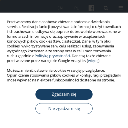
EN
PL
Przetwarzamy dane osobowe zbierane podczas odwiedzania
serwisu. Realizacja funkcji pozyskiwania informacji o użytkownikach
i ich zachowaniu odbywa się poprzez dobrowolnie wprowadzone w
formularzach informacje oraz zapisywanie w urządzeniach
końcowych plików cookies (tzw. ciasteczka). Dane, w tym pliki
cookies, wykorzystywane są w celu realizacji usług, zapewnienia
wygodnego korzystania ze strony oraz w celu monitorowania
ruchu zgodnie z
Polityką prywatności
. Dane są także zbierane i
Autor
Wiesław Fidecki
przetwarzane przez narzędzie Google Analytics (
więcej
).
Możesz zmienić ustawienia cookies w swojej przeglądarce.
Ograniczenie stosowania plików cookies w konfiguracji przeglądarki
PRACA ORYGINALNA
może wpłynąć na niektóre funkcjonalności dostępne na stronie.
Zachowania zdrowotne górników
Zgadzam się
Mariusz Wysokiński
,
Wiesław Fidecki
,
Sylwia Bernat-Kotowska
,
Robert
Ślusarz
Med Pr Work Health Saf. 2015;66(6):753-61
Nie zgadzam się
DOI
:
https://doi.org/10.13075/mp.5893.00082
Statystyki