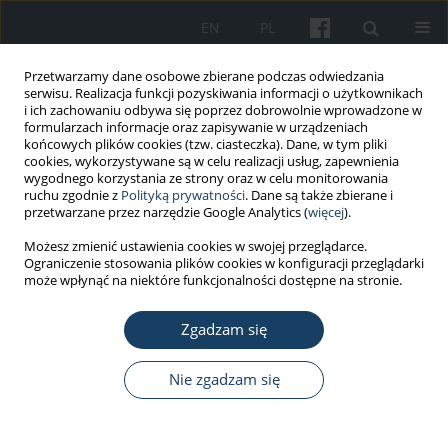
EN
PL
Przetwarzamy dane osobowe zbierane podczas odwiedzania
serwisu. Realizacja funkcji pozyskiwania informacji o użytkownikach
i ich zachowaniu odbywa się poprzez dobrowolnie wprowadzone w
formularzach informacje oraz zapisywanie w urządzeniach
końcowych plików cookies (tzw. ciasteczka). Dane, w tym pliki
cookies, wykorzystywane są w celu realizacji usług, zapewnienia
wygodnego korzystania ze strony oraz w celu monitorowania
ruchu zgodnie z
Polityką prywatności
. Dane są także zbierane i
Autor
Yu Fan
przetwarzane przez narzędzie Google Analytics (
więcej
).
Możesz zmienić ustawienia cookies w swojej przeglądarce.
Ograniczenie stosowania plików cookies w konfiguracji przeglądarki
PRACA ORYGINALNA
może wpłynąć na niektóre funkcjonalności dostępne na stronie.
Effects of two recovery methods on the leg
muscle fatigue of oceanauts in a manned
Zgadzam się
submersible
Nie zgadzam się
Dengkai Chen
,
Mengya Zhu
,
Yu Fan
,
Jingluan Wang
Med Pr Work Health Saf. 2022;73(2):95-107
DOI
:
https://doi.org/10.13075/mp.5893.01211