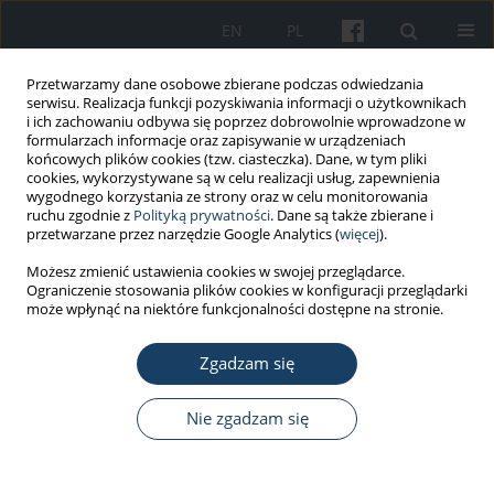
EN
PL
Przetwarzamy dane osobowe zbierane podczas odwiedzania
serwisu. Realizacja funkcji pozyskiwania informacji o użytkownikach
i ich zachowaniu odbywa się poprzez dobrowolnie wprowadzone w
formularzach informacje oraz zapisywanie w urządzeniach
końcowych plików cookies (tzw. ciasteczka). Dane, w tym pliki
cookies, wykorzystywane są w celu realizacji usług, zapewnienia
wygodnego korzystania ze strony oraz w celu monitorowania
ruchu zgodnie z
Polityką prywatności
. Dane są także zbierane i
Autor
Esra Emerce
przetwarzane przez narzędzie Google Analytics (
więcej
).
Możesz zmienić ustawienia cookies w swojej przeglądarce.
Ograniczenie stosowania plików cookies w konfiguracji przeglądarki
PRACA ORYGINALNA
może wpłynąć na niektóre funkcjonalności dostępne na stronie.
Chemical risk assessment in hospital
settings: A comparison of workers'
Zgadzam się
perceptions, expert opinions, and
occupational hygiene measurements
Nie zgadzam się
Ayşe Coşkun Beyan
,
Gamze Tuna
,
Esra Emerce
,
Gül İşlekel
Med Pr Work Health Saf. 2023;74(4):241-50