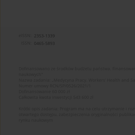
eISSN:
2353-1339
ISSN:
0465-5893
Dofinansowano ze środków budżetu państwa. Finansowan
naukowych"
Nazwa zadania: „Medycyna Pracy. Workers’ Health and Sa
Numer umowy RCN/SP/0526/2021/1
Dofinansowanie 60 000 zł
Całkowita kwota inwestycji 543 600 zł
Krótki opis zadania: Program ma na celu utrzymanie i rozw
otwartego dostępu, zabezpieczenia oryginalności publika
rynku naukowym