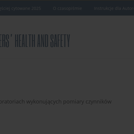
ęściej cytowane 2025
O czasopiśmie
Instrukcje dla Auto
aboratoriach wykonujących pomiary czynników