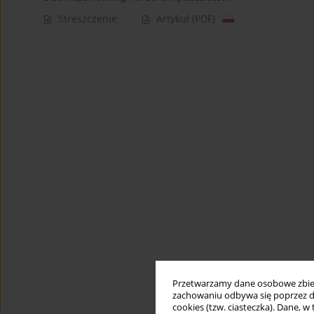
Streszczenie
Artykuł
(PDF)
Przetwarzamy dane osobowe zbiera
zachowaniu odbywa się poprzez d
cookies (tzw. ciasteczka). Dane, w