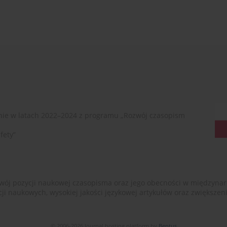
ie w latach 2022–2024 z programu „Rozwój czasopism
fety”
ój pozycji naukowej czasopisma oraz jego obecności w międzynarodow
cji naukowych, wysokiej jakości językowej artykułów oraz zwiększ
© 2006-2026 Journal hosting platform by
Bentus