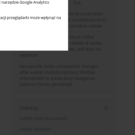
z narzędzie Google Analytics
Bieżący numer
Miesiąc
Rok
Occupational burnout and its association
acji przeglądarki może wpłynąć na
with physical activity and cardiorespiratory
fitness among nurses: a narrative review
Synergistic respiratory risks in coffee
processing: a systematic review of alpha-
diketone, carbon monoxide, and dust co-
exposure
Sex-specific body composition changes
after a pilot multidisciplinary lifestyle
intervention in active-duty Hungarian
Defence Forces personnel
Indeksy
Indeks słów kluczowych
Indeks dziedzin