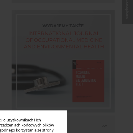
Kup czasopismo
i o użytkownikach i ich
Najczęściej czytane
rządzeniach końcowych plików
wygodnego korzystania ze strony