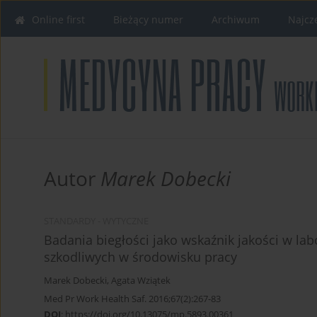
Online first
Bieżący numer
Archiwum
Najcz
Autor
Marek Dobecki
STANDARDY - WYTYCZNE
Badania biegłości jako wskaźnik jakości w l
szkodliwych w środowisku pracy
Marek Dobecki
,
Agata Wziątek
Med Pr Work Health Saf. 2016;67(2):267-83
DOI
:
https://doi.org/10.13075/mp.5893.00361