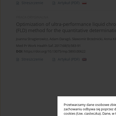
Streszczenie
Artykuł
(PDF)
PRACA ORYGINALNA
Optimization of ultra-performance liquid chr
(FLD) method for the quantitative determinati
Joanna Stragierowicz
,
Adam Daragó
,
Sławomir Brzeźnicki
,
Anna Ki
Med Pr Work Health Saf. 2017;68(5):583-91
DOI
:
https://doi.org/10.13075/mp.5893.00622
Streszczenie
Artykuł
(PDF)
Przetwarzamy dane osobowe zbiera
zachowaniu odbywa się poprzez d
cookies (tzw. ciasteczka). Dane, w