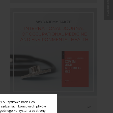
Kup czasopismo
i o użytkownikach i ich
Najczęściej czytane
rządzeniach końcowych plików
wygodnego korzystania ze strony