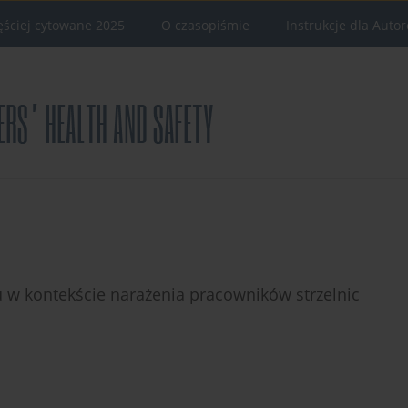
ęściej cytowane 2025
O czasopiśmie
Instrukcje dla Auto
 w kontekście narażenia pracowników strzelnic