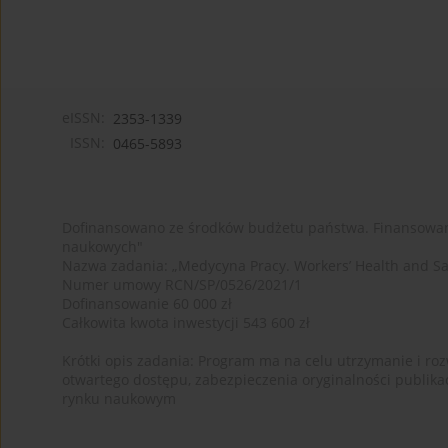
eISSN:
2353-1339
ISSN:
0465-5893
Dofinansowano ze środków budżetu państwa. Finansowan
naukowych"
Nazwa zadania: „Medycyna Pracy. Workers’ Health and Sa
Numer umowy RCN/SP/0526/2021/1
Dofinansowanie 60 000 zł
Całkowita kwota inwestycji 543 600 zł
Krótki opis zadania: Program ma na celu utrzymanie i rozw
otwartego dostępu, zabezpieczenia oryginalności publika
rynku naukowym