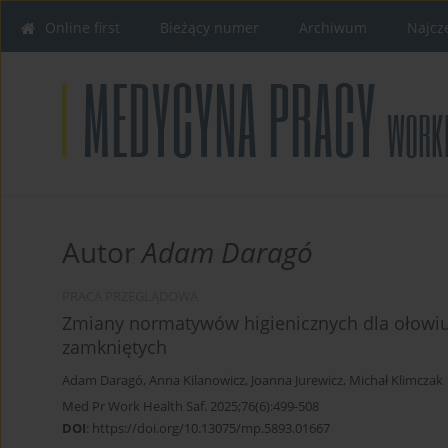
Online first
Bieżący numer
Archiwum
Najcz
Autor
Adam Daragó
PRACA PRZEGLĄDOWA
Zmiany normatywów higienicznych dla ołowiu
zamkniętych
Adam Daragó
,
Anna Kilanowicz
,
Joanna Jurewicz
,
Michał Klimczak
Med Pr Work Health Saf. 2025;76(6):499-508
DOI
:
https://doi.org/10.13075/mp.5893.01667