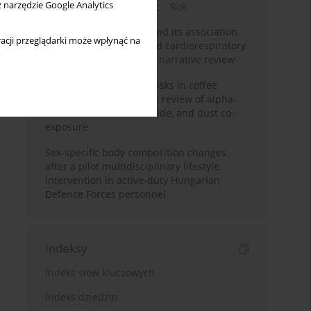
z narzędzie Google Analytics
Bieżący numer
Miesiąc
Rok
Occupational burnout and its association
acji przeglądarki może wpłynąć na
with physical activity and cardiorespiratory
fitness among nurses: a narrative review
Synergistic respiratory risks in coffee
processing: a systematic review of alpha-
diketone, carbon monoxide, and dust co-
exposure
Sex-specific body composition changes
after a pilot multidisciplinary lifestyle
intervention in active-duty Hungarian
Defence Forces personnel
Indeksy
Indeks słów kluczowych
Indeks dziedzin