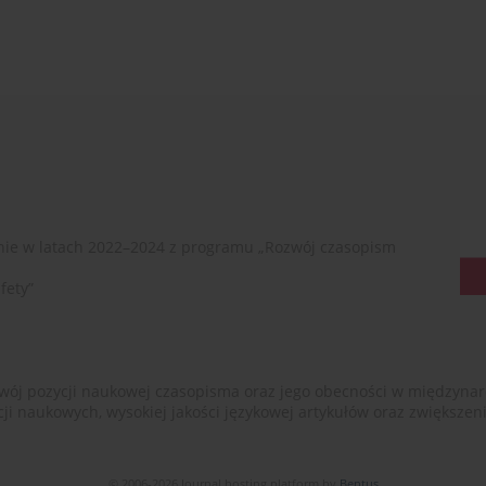
ie w latach 2022–2024 z programu „Rozwój czasopism
fety”
ój pozycji naukowej czasopisma oraz jego obecności w międzynarodow
cji naukowych, wysokiej jakości językowej artykułów oraz zwiększ
© 2006-2026 Journal hosting platform by
Bentus