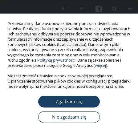
EN
PL
Przetwarzamy dane osobowe zbierane podczas odwiedzania
serwisu. Realizacja funkcji pozyskiwania informacji o użytkownikach
i ich zachowaniu odbywa się poprzez dobrowolnie wprowadzone w
formularzach informacje oraz zapisywanie w urządzeniach
końcowych plików cookies (tzw. ciasteczka). Dane, w tym pliki
cookies, wykorzystywane są w celu realizacji usług, zapewnienia
wygodnego korzystania ze strony oraz w celu monitorowania
ruchu zgodnie z
Polityką prywatności
. Dane są także zbierane i
Autor
Beata Dąbkowska
przetwarzane przez narzędzie Google Analytics (
więcej
).
Możesz zmienić ustawienia cookies w swojej przeglądarce.
Ograniczenie stosowania plików cookies w konfiguracji przeglądarki
STANDARDY - WYTYCZNE
może wpłynąć na niektóre funkcjonalności dostępne na stronie.
Wytyczne stosowania Międzynarodowej
Klasyfikacji Radiogramów Pylic Płuc
Zgadzam się
Międzynarodowego Biura Pracy (ILO) – istotne
zmiany w obecnie obowiązującej edycji
Nie zgadzam się
Maja Muszyńska-Graca
,
Beata Dąbkowska
,
Piotr Z. Brewczyński
Med Pr Work Health Saf. 2016;67(6):833-7