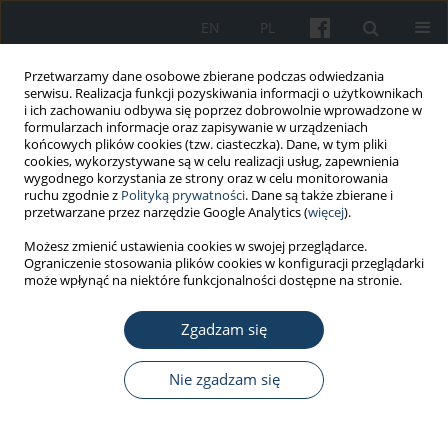
EN
PL
Przetwarzamy dane osobowe zbierane podczas odwiedzania
serwisu. Realizacja funkcji pozyskiwania informacji o użytkownikach
i ich zachowaniu odbywa się poprzez dobrowolnie wprowadzone w
formularzach informacje oraz zapisywanie w urządzeniach
końcowych plików cookies (tzw. ciasteczka). Dane, w tym pliki
cookies, wykorzystywane są w celu realizacji usług, zapewnienia
wygodnego korzystania ze strony oraz w celu monitorowania
ruchu zgodnie z
Polityką prywatności
. Dane są także zbierane i
Autor
Aleksandra Czerw
przetwarzane przez narzędzie Google Analytics (
więcej
).
Możesz zmienić ustawienia cookies w swojej przeglądarce.
Ograniczenie stosowania plików cookies w konfiguracji przeglądarki
PRACA PRZEGLĄDOWA
może wpłynąć na niektóre funkcjonalności dostępne na stronie.
Rola rehabilitacji zawodowej w zwalczaniu
niepełnosprawności u osób po amputacjach –
Zgadzam się
przegląd literatury i analiza epidemiologiczna
Nie zgadzam się
Mateusz Curyło
,
Bernadeta Piwowar-Kuczyńska
,
Magdalena
Zawadzka
,
Marcin Mikos
,
Aleksandra Czerw
,
Monika Urbaniak
,
Michał
Zabojszcz
,
Marta Podhorecka
Med Pr Work Health Saf. 2024;75(5):445-54