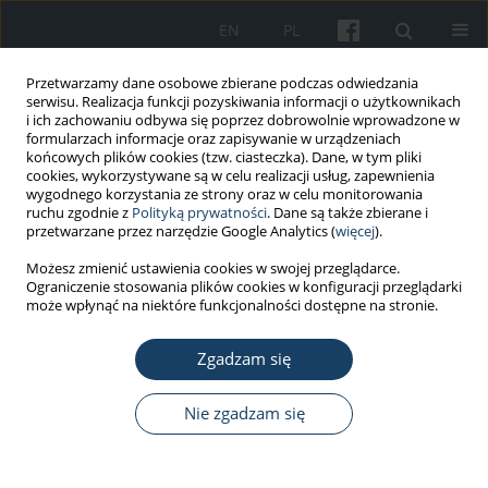
EN
PL
Przetwarzamy dane osobowe zbierane podczas odwiedzania
serwisu. Realizacja funkcji pozyskiwania informacji o użytkownikach
i ich zachowaniu odbywa się poprzez dobrowolnie wprowadzone w
formularzach informacje oraz zapisywanie w urządzeniach
końcowych plików cookies (tzw. ciasteczka). Dane, w tym pliki
cookies, wykorzystywane są w celu realizacji usług, zapewnienia
wygodnego korzystania ze strony oraz w celu monitorowania
ruchu zgodnie z
Polityką prywatności
. Dane są także zbierane i
Autor
Piotr Czekaj
przetwarzane przez narzędzie Google Analytics (
więcej
).
Możesz zmienić ustawienia cookies w swojej przeglądarce.
Ograniczenie stosowania plików cookies w konfiguracji przeglądarki
PRACA PRZEGLĄDOWA
może wpłynąć na niektóre funkcjonalności dostępne na stronie.
Potential therapeutic application of
mesenchymal stem cells in COVID-19
Zgadzam się
complications
Nie zgadzam się
Emanuel Kolanko
,
Adam Mazurski
,
Piotr Czekaj
Med Pr Work Health Saf. 2021;72(6):693-700
DOI
:
https://doi.org/10.13075/mp.5893.01207