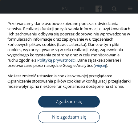
EN
PL
Przetwarzamy dane osobowe zbierane podczas odwiedzania
serwisu. Realizacja funkcji pozyskiwania informacji o użytkownikach
i ich zachowaniu odbywa się poprzez dobrowolnie wprowadzone w
formularzach informacje oraz zapisywanie w urządzeniach
końcowych plików cookies (tzw. ciasteczka). Dane, w tym pliki
cookies, wykorzystywane są w celu realizacji usług, zapewnienia
wygodnego korzystania ze strony oraz w celu monitorowania
ruchu zgodnie z
Polityką prywatności
. Dane są także zbierane i
Autor
Anna Czajka-Bełz
przetwarzane przez narzędzie Google Analytics (
więcej
).
Możesz zmienić ustawienia cookies w swojej przeglądarce.
Ograniczenie stosowania plików cookies w konfiguracji przeglądarki
PRACA PRZEGLĄDOWA
może wpłynąć na niektóre funkcjonalności dostępne na stronie.
Odpady cytostatyczne i cytotoksyczne – zasady
postępowania w Polsce
Zgadzam się
Marzena Furtak-Niczyporuk
,
Janusz Jaroszyński
,
Aneta Mela
,
Anna
Staniszewska
,
Jowita Piotrowska
,
Agnieszka Zimmermann
,
Anna
Nie zgadzam się
Czajka-Bełz
,
Piotr Dreher
,
Jan Dąbrowski
,
Lucyna Kapka-Skrzypczak
Med Pr Work Health Saf. 2019;70(3):377-91
DOI
:
https://doi.org/10.13075/mp.5893.00827