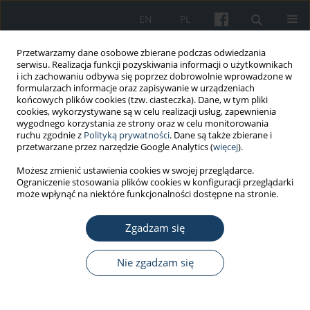
EN
PL
Przetwarzamy dane osobowe zbierane podczas odwiedzania
serwisu. Realizacja funkcji pozyskiwania informacji o użytkownikach
i ich zachowaniu odbywa się poprzez dobrowolnie wprowadzone w
formularzach informacje oraz zapisywanie w urządzeniach
końcowych plików cookies (tzw. ciasteczka). Dane, w tym pliki
cookies, wykorzystywane są w celu realizacji usług, zapewnienia
wygodnego korzystania ze strony oraz w celu monitorowania
ruchu zgodnie z
Polityką prywatności
. Dane są także zbierane i
Autor
Dengkai Chen
przetwarzane przez narzędzie Google Analytics (
więcej
).
Możesz zmienić ustawienia cookies w swojej przeglądarce.
Ograniczenie stosowania plików cookies w konfiguracji przeglądarki
PRACA ORYGINALNA
może wpłynąć na niektóre funkcjonalności dostępne na stronie.
Effects of two recovery methods on the leg
muscle fatigue of oceanauts in a manned
Zgadzam się
submersible
Nie zgadzam się
Dengkai Chen
,
Mengya Zhu
,
Yu Fan
,
Jingluan Wang
Med Pr Work Health Saf. 2022;73(2):95-107
DOI
:
https://doi.org/10.13075/mp.5893.01211